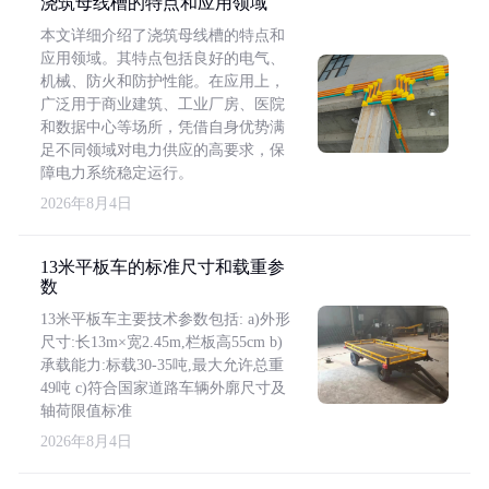
浇筑母线槽的特点和应用领域
本文详细介绍了浇筑母线槽的特点和
应用领域。其特点包括良好的电气、
机械、防火和防护性能。在应用上，
广泛用于商业建筑、工业厂房、医院
和数据中心等场所，凭借自身优势满
足不同领域对电力供应的高要求，保
障电力系统稳定运行。
2026年8月4日
13米平板车的标准尺寸和载重参
数
13米平板车主要技术参数包括: a)外形
尺寸:长13m×宽2.45m,栏板高55cm b)
承载能力:标载30-35吨,最大允许总重
49吨 c)符合国家道路车辆外廓尺寸及
轴荷限值标准
2026年8月4日