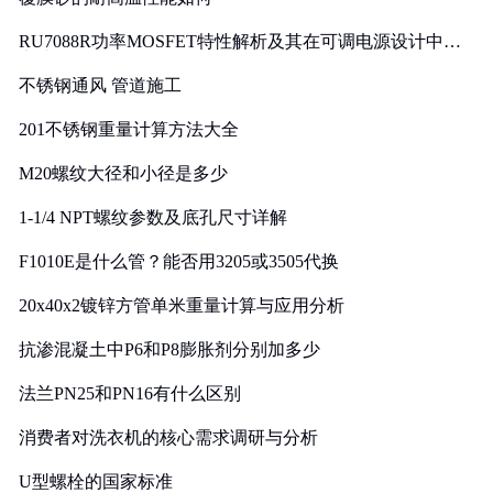
RU7088R功率MOSFET特性解析及其在可调电源设计中的
实践
不锈钢通风 管道施工
201不锈钢重量计算方法大全
M20螺纹大径和小径是多少
1-1/4 NPT螺纹参数及底孔尺寸详解
F1010E是什么管？能否用3205或3505代换
20x40x2镀锌方管单米重量计算与应用分析
抗渗混凝土中P6和P8膨胀剂分别加多少
法兰PN25和PN16有什么区别
消费者对洗衣机的核心需求调研与分析
U型螺栓的国家标准