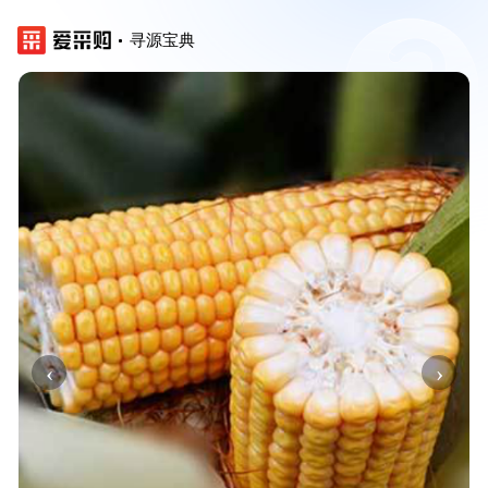
寻源宝典
‹
›