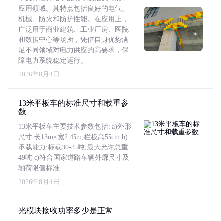
应用领域。其特点包括良好的电气、
机械、防火和防护性能。在应用上，
广泛用于商业建筑、工业厂房、医院
和数据中心等场所，凭借自身优势满
足不同领域对电力供应的高要求，保
障电力系统稳定运行。
2026年8月4日
13米平板车的标准尺寸和载重参
数
13米平板车主要技术参数包括: a)外形
尺寸:长13m×宽2.45m,栏板高55cm b)
承载能力:标载30-35吨,最大允许总重
49吨 c)符合国家道路车辆外廓尺寸及
轴荷限值标准
2026年8月4日
光模块接收功率多少是正常