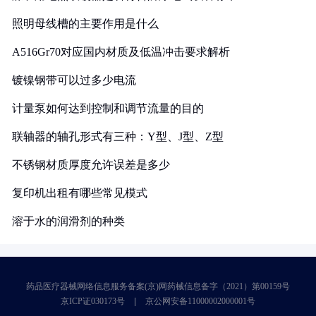
照明母线槽的主要作用是什么
A516Gr70对应国内材质及低温冲击要求解析
镀镍钢带可以过多少电流
计量泵如何达到控制和调节流量的目的
联轴器的轴孔形式有三种：Y型、J型、Z型
不锈钢材质厚度允许误差是多少
复印机出租有哪些常见模式
溶于水的润滑剂的种类
药品医疗器械网络信息服务备案(京)网药械信息备字（2021）第00159号
京ICP证030173号
京公网安备11000002000001号