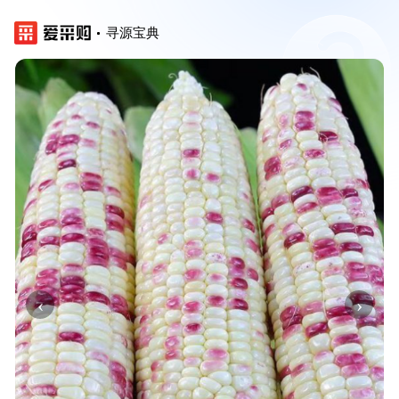
寻源宝典
‹
›