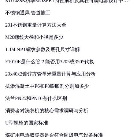
RU7088R功率MOSFET特性解析及其在可调电源设计中的
实践
不锈钢通风 管道施工
201不锈钢重量计算方法大全
M20螺纹大径和小径是多少
1-1/4 NPT螺纹参数及底孔尺寸详解
F1010E是什么管？能否用3205或3505代换
20x40x2镀锌方管单米重量计算与应用分析
抗渗混凝土中P6和P8膨胀剂分别加多少
法兰PN25和PN16有什么区别
消费者对洗衣机的核心需求调研与分析
U型螺栓的国家标准
煤矿用电热取暖器是否符合防爆电气设备标准