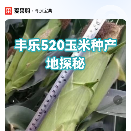
寻源宝典
‹
›