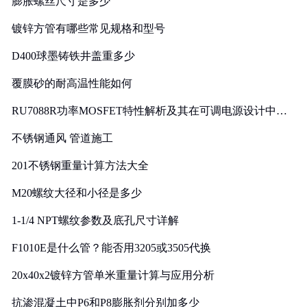
膨胀螺丝尺寸是多少
镀锌方管有哪些常见规格和型号
D400球墨铸铁井盖重多少
覆膜砂的耐高温性能如何
RU7088R功率MOSFET特性解析及其在可调电源设计中的
实践
不锈钢通风 管道施工
201不锈钢重量计算方法大全
M20螺纹大径和小径是多少
1-1/4 NPT螺纹参数及底孔尺寸详解
F1010E是什么管？能否用3205或3505代换
20x40x2镀锌方管单米重量计算与应用分析
抗渗混凝土中P6和P8膨胀剂分别加多少