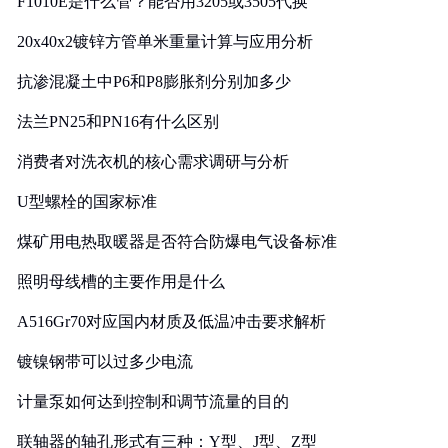
F1010E是什么管？能否用3205或3505代换
20x40x2镀锌方管单米重量计算与应用分析
抗渗混凝土中P6和P8膨胀剂分别加多少
法兰PN25和PN16有什么区别
消费者对洗衣机的核心需求调研与分析
U型螺栓的国家标准
煤矿用电热取暖器是否符合防爆电气设备标准
照明母线槽的主要作用是什么
A516Gr70对应国内材质及低温冲击要求解析
镀镍钢带可以过多少电流
计量泵如何达到控制和调节流量的目的
联轴器的轴孔形式有三种：Y型、J型、Z型