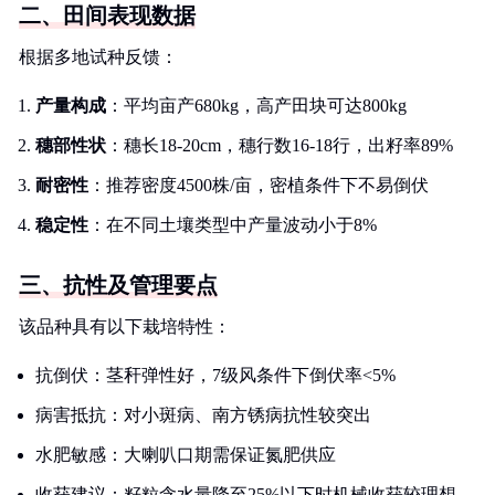
二、田间表现数据
根据多地试种反馈：
产量构成
：平均亩产680kg，高产田块可达800kg
穗部性状
：穗长18-20cm，穗行数16-18行，出籽率89%
耐密性
：推荐密度4500株/亩，密植条件下不易倒伏
稳定性
：在不同土壤类型中产量波动小于8%
三、抗性及管理要点
该品种具有以下栽培特性：
抗倒伏：茎秆弹性好，7级风条件下倒伏率<5%
病害抵抗：对小斑病、南方锈病抗性较突出
水肥敏感：大喇叭口期需保证氮肥供应
收获建议：籽粒含水量降至25%以下时机械收获较理想