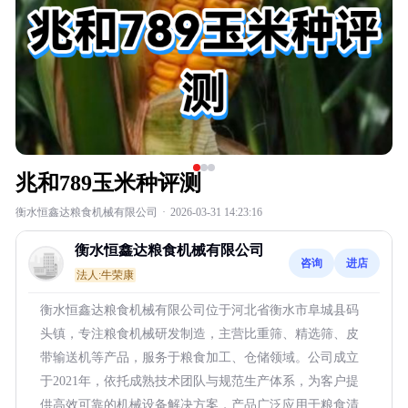
兆和789玉米种评测
衡水恒鑫达粮食机械有限公司
·
2026-03-31 14:23:16
衡水恒鑫达粮食机械有限公司
咨询
进店
法人:牛荣康
衡水恒鑫达粮食机械有限公司位于河北省衡水市阜城县码
头镇，专注粮食机械研发制造，主营比重筛、精选筛、皮
带输送机等产品，服务于粮食加工、仓储领域。公司成立
于2021年，依托成熟技术团队与规范生产体系，为客户提
供高效可靠的机械设备解决方案，产品广泛应用于粮食清