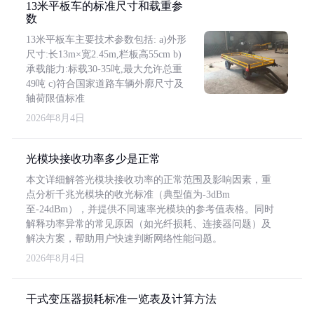
13米平板车的标准尺寸和载重参
数
13米平板车主要技术参数包括: a)外形
尺寸:长13m×宽2.45m,栏板高55cm b)
承载能力:标载30-35吨,最大允许总重
49吨 c)符合国家道路车辆外廓尺寸及
轴荷限值标准
2026年8月4日
光模块接收功率多少是正常
本文详细解答光模块接收功率的正常范围及影响因素，重
点分析千兆光模块的收光标准（典型值为-3dBm
至-24dBm），并提供不同速率光模块的参考值表格。同时
解释功率异常的常见原因（如光纤损耗、连接器问题）及
解决方案，帮助用户快速判断网络性能问题。
2026年8月4日
干式变压器损耗标准一览表及计算方法