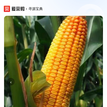
寻源宝典
‹
›