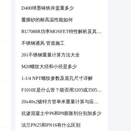
D400球墨铸铁井盖重多少
覆膜砂的耐高温性能如何
RU7088R功率MOSFET特性解析及其在
可调电源设计中的实践
不锈钢通风 管道施工
201不锈钢重量计算方法大全
M20螺纹大径和小径是多少
1-1/4 NPT螺纹参数及底孔尺寸详解
F1010E是什么管？能否用3205或3505代
换
20x40x2镀锌方管单米重量计算与应用
分析
抗渗混凝土中P6和P8膨胀剂分别加多少
法兰PN25和PN16有什么区别