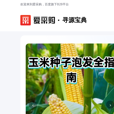
欢迎来到爱采购，百度旗下B2B平台
寻源宝典
‹
›