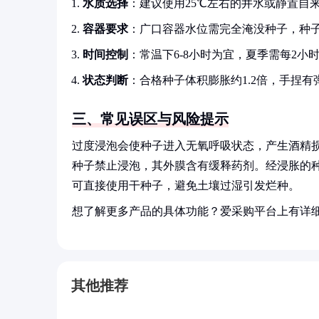
水质选择
：建议使用25℃左右的井水或静置自
容器要求
：广口容器水位需完全淹没种子，种子
时间控制
：常温下6-8小时为宜，夏季需每2小
状态判断
：合格种子体积膨胀约1.2倍，手捏有
三、常见误区与风险提示
过度浸泡会使种子进入无氧呼吸状态，产生酒精
种子禁止浸泡，其外膜含有缓释药剂。经浸胀的种
可直接使用干种子，避免土壤过湿引发烂种。
想了解更多产品的具体功能？爱采购平台上有详
其他推荐