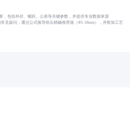
底孔计算，包括外径、螺距、公差等关键参数，并提供专业数据来源
孔尺寸的常见疑问，通过公式推导给出精确推荐值（Φ5.18mm），并附加工艺
药品医疗器械网络信息服务备案(京)网药械信息备字（2021）第00159号
京ICP证030173号
京公网安备11000002000001号