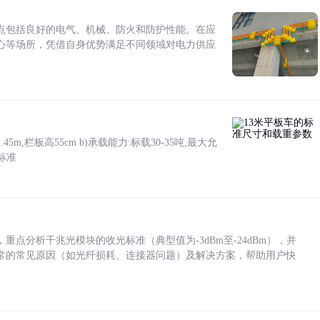
点包括良好的电气、机械、防火和防护性能。在应
心等场所，凭借自身优势满足不同领域对电力供应
5m,栏板高55cm b)承载能力:标载30-35吨,最大允
标准
点分析千兆光模块的收光标准（典型值为-3dBm至-24dBm），并
常的常见原因（如光纤损耗、连接器问题）及解决方案，帮助用户快