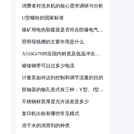
消费者对洗衣机的核心需求调研与分析
U型螺栓的国家标准
煤矿用电热取暖器是否符合防爆电气设
备标准
照明母线槽的主要作用是什么
A516Gr70对应国内材质及低温冲击要
求解析
镀镍钢带可以过多少电流
计量泵如何达到控制和调节流量的目的
联轴器的轴孔形式有三种：Y型、J型、
Z型
不锈钢材质厚度允许误差是多少
复印机出租有哪些常见模式
溶于水的润滑剂的种类