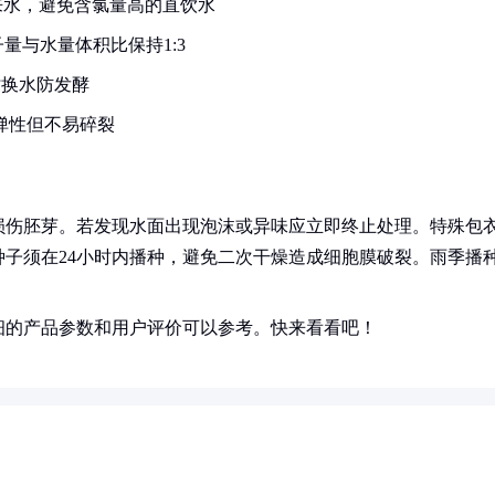
来水，避免含氯量高的直饮水
量与水量体积比保持1:3
时换水防发酵
弹性但不易碎裂
损伤胚芽。若发现水面出现泡沫或异味应立即终止处理。特殊包
子须在24小时内播种，避免二次干燥造成细胞膜破裂。雨季播
细的产品参数和用户评价可以参考。快来看看吧！