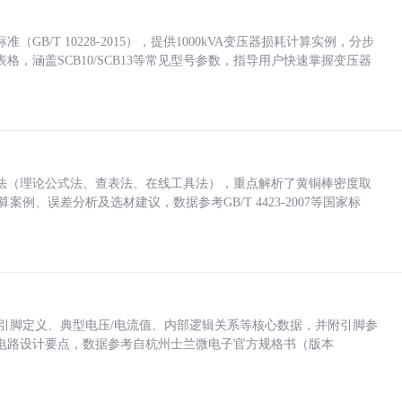
/T 10228-2015），提供1000kVA变压器损耗计算实例，分步
，涵盖SCB10/SCB13等常见型号参数，指导用户快速掌握变压器
法（理论公式法、查表法、在线工具法），重点解析了黄铜棒密度取
计算案例、误差分析及选材建议，数据参考GB/T 4423-2007等国家标
括各引脚定义、典型电压/电流值、内部逻辑关系等核心数据，并附引脚参
电路设计要点，数据参考自杭州士兰微电子官方规格书（版本