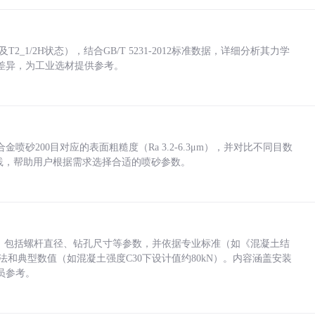
_1/2H状态），结合GB/T 5231-2012标准数据，详细分析其力学
差异，为工业选材提供参考。
砂200目对应的表面粗糙度（Ra 3.2-6.3μm），并对比不同目数
业实践，帮助用户根据需求选择合适的喷砂参数。
力，包括螺杆直径、钻孔尺寸等参数，并依据专业标准（如《混凝土结
方法和典型数值（如混凝土强度C30下设计值约80kN）。内容涵盖安装
员参考。