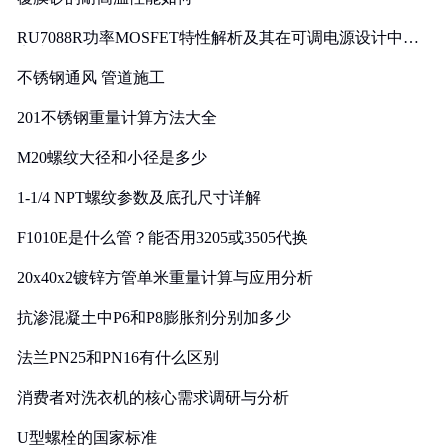
RU7088R功率MOSFET特性解析及其在可调电源设计中的
实践
不锈钢通风 管道施工
201不锈钢重量计算方法大全
M20螺纹大径和小径是多少
1-1/4 NPT螺纹参数及底孔尺寸详解
F1010E是什么管？能否用3205或3505代换
20x40x2镀锌方管单米重量计算与应用分析
抗渗混凝土中P6和P8膨胀剂分别加多少
法兰PN25和PN16有什么区别
消费者对洗衣机的核心需求调研与分析
U型螺栓的国家标准