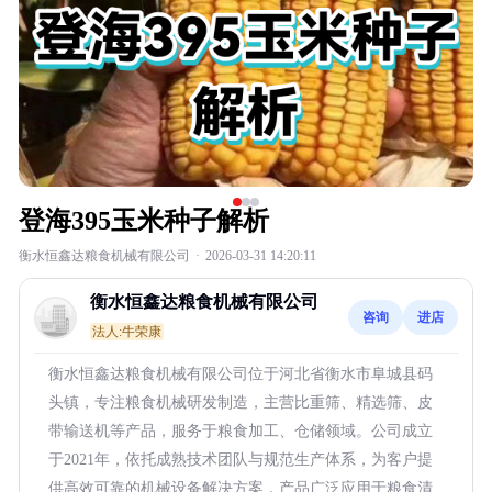
登海395玉米种子解析
衡水恒鑫达粮食机械有限公司
·
2026-03-31 14:20:11
衡水恒鑫达粮食机械有限公司
咨询
进店
法人:牛荣康
衡水恒鑫达粮食机械有限公司位于河北省衡水市阜城县码
头镇，专注粮食机械研发制造，主营比重筛、精选筛、皮
带输送机等产品，服务于粮食加工、仓储领域。公司成立
于2021年，依托成熟技术团队与规范生产体系，为客户提
供高效可靠的机械设备解决方案，产品广泛应用于粮食清