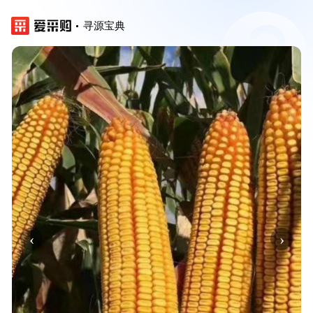
寻源宝典
‹
›