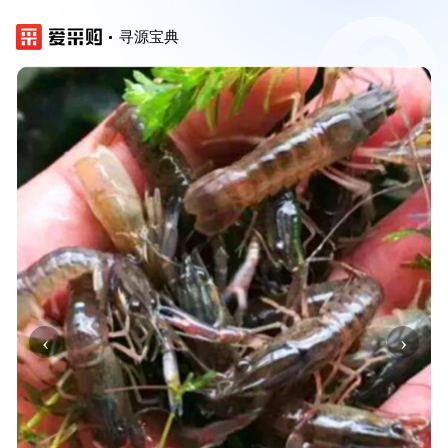
寻源宝典
‹
›