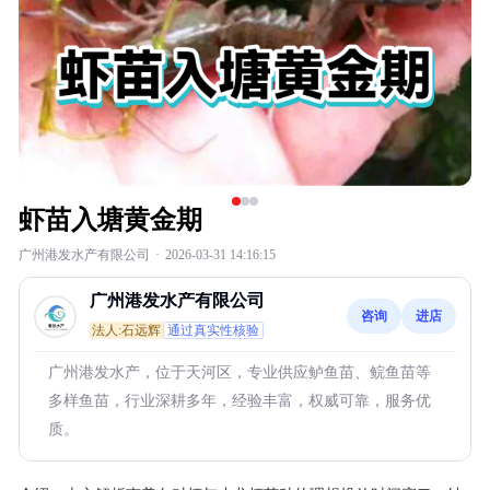
虾苗入塘黄金期
广州港发水产有限公司
·
2026-03-31 14:16:15
广州港发水产有限公司
咨询
进店
法人:石远辉
通过真实性核验
广州港发水产，位于天河区，专业供应鲈鱼苗、鲩鱼苗等
多样鱼苗，行业深耕多年，经验丰富，权威可靠，服务优
质。