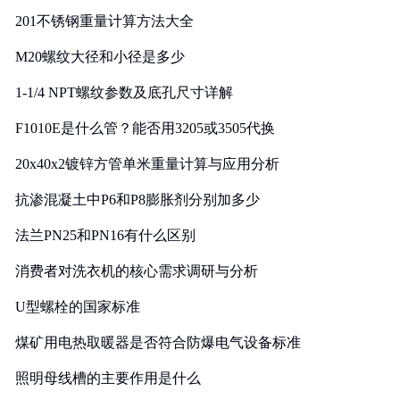
201不锈钢重量计算方法大全
M20螺纹大径和小径是多少
1-1/4 NPT螺纹参数及底孔尺寸详解
F1010E是什么管？能否用3205或3505代换
20x40x2镀锌方管单米重量计算与应用分析
抗渗混凝土中P6和P8膨胀剂分别加多少
法兰PN25和PN16有什么区别
消费者对洗衣机的核心需求调研与分析
U型螺栓的国家标准
煤矿用电热取暖器是否符合防爆电气设备标准
照明母线槽的主要作用是什么