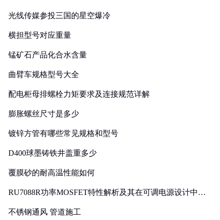
光线传媒参投三国的星空爆冷
横担型号对应重量
锰矿石产品化合水含量
曲臂车规格型号大全
配电柜母排螺栓力矩要求及连接规范详解
膨胀螺丝尺寸是多少
镀锌方管有哪些常见规格和型号
D400球墨铸铁井盖重多少
覆膜砂的耐高温性能如何
RU7088R功率MOSFET特性解析及其在可调电源设计中的
实践
不锈钢通风 管道施工