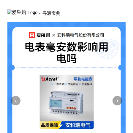
寻源宝典
‹
›