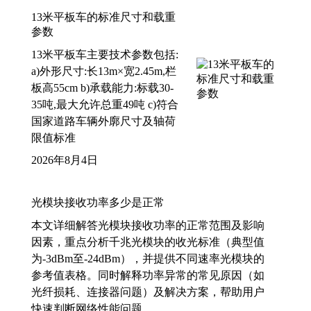
13米平板车的标准尺寸和载重
参数
13米平板车主要技术参数包括:
a)外形尺寸:长13m×宽2.45m,栏
板高55cm b)承载能力:标载30-
35吨,最大允许总重49吨 c)符合
国家道路车辆外廓尺寸及轴荷
限值标准
2026年8月4日
光模块接收功率多少是正常
本文详细解答光模块接收功率的正常范围及影响
因素，重点分析千兆光模块的收光标准（典型值
为-3dBm至-24dBm），并提供不同速率光模块的
参考值表格。同时解释功率异常的常见原因（如
光纤损耗、连接器问题）及解决方案，帮助用户
快速判断网络性能问题。