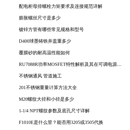
配电柜母排螺栓力矩要求及连接规范详解
膨胀螺丝尺寸是多少
镀锌方管有哪些常见规格和型号
D400球墨铸铁井盖重多少
覆膜砂的耐高温性能如何
RU7088R功率MOSFET特性解析及其在可调电源设
计中的实践
不锈钢通风 管道施工
201不锈钢重量计算方法大全
M20螺纹大径和小径是多少
1-1/4 NPT螺纹参数及底孔尺寸详解
F1010E是什么管？能否用3205或3505代换