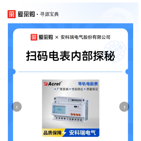
寻源宝典
‹
›