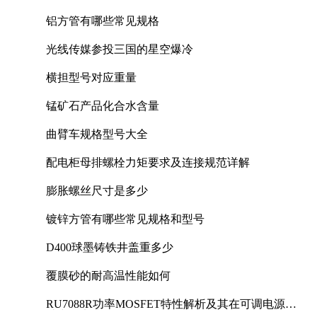
铝方管有哪些常见规格
光线传媒参投三国的星空爆冷
横担型号对应重量
锰矿石产品化合水含量
曲臂车规格型号大全
配电柜母排螺栓力矩要求及连接规范详解
膨胀螺丝尺寸是多少
镀锌方管有哪些常见规格和型号
D400球墨铸铁井盖重多少
覆膜砂的耐高温性能如何
RU7088R功率MOSFET特性解析及其在可调电源设
计中的实践