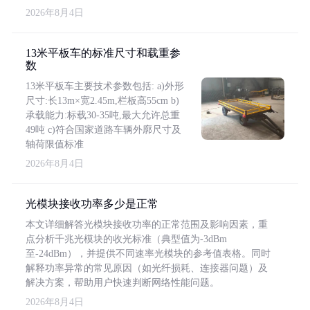
2026年8月4日
13米平板车的标准尺寸和载重参
数
13米平板车主要技术参数包括: a)外形
尺寸:长13m×宽2.45m,栏板高55cm b)
承载能力:标载30-35吨,最大允许总重
49吨 c)符合国家道路车辆外廓尺寸及
轴荷限值标准
2026年8月4日
光模块接收功率多少是正常
本文详细解答光模块接收功率的正常范围及影响因素，重
点分析千兆光模块的收光标准（典型值为-3dBm
至-24dBm），并提供不同速率光模块的参考值表格。同时
解释功率异常的常见原因（如光纤损耗、连接器问题）及
解决方案，帮助用户快速判断网络性能问题。
2026年8月4日