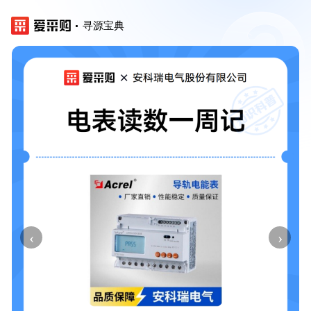
寻源宝典
‹
›