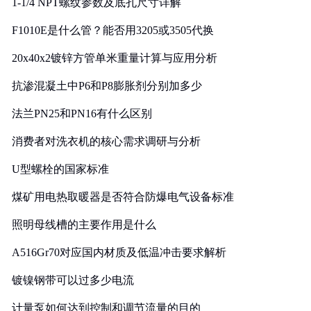
1-1/4 NPT螺纹参数及底孔尺寸详解
F1010E是什么管？能否用3205或3505代换
20x40x2镀锌方管单米重量计算与应用分析
抗渗混凝土中P6和P8膨胀剂分别加多少
法兰PN25和PN16有什么区别
消费者对洗衣机的核心需求调研与分析
U型螺栓的国家标准
煤矿用电热取暖器是否符合防爆电气设备标准
照明母线槽的主要作用是什么
A516Gr70对应国内材质及低温冲击要求解析
镀镍钢带可以过多少电流
计量泵如何达到控制和调节流量的目的