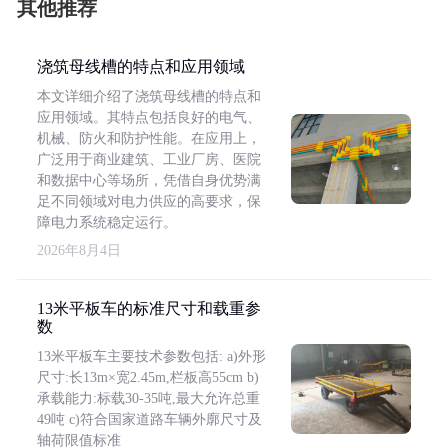
其他推荐
浇筑母线槽的特点和应用领域
本文详细介绍了浇筑母线槽的特点和
应用领域。其特点包括良好的电气、
机械、防火和防护性能。在应用上，
广泛用于商业建筑、工业厂房、医院
和数据中心等场所，凭借自身优势满
足不同领域对电力供应的高要求，保
障电力系统稳定运行。
2026年8月4日
13米平板车的标准尺寸和载重参
数
13米平板车主要技术参数包括: a)外形
尺寸:长13m×宽2.45m,栏板高55cm b)
承载能力:标载30-35吨,最大允许总重
49吨 c)符合国家道路车辆外廓尺寸及
轴荷限值标准