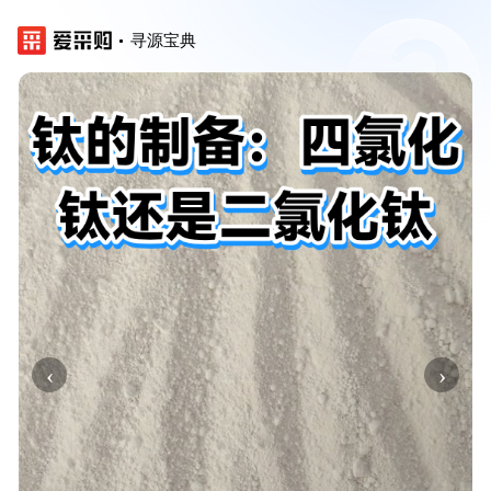
寻源宝典
‹
›