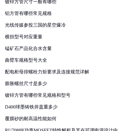
镀锌方管尺寸一般有哪些
铝方管有哪些常见规格
光线传媒参投三国的星空爆冷
横担型号对应重量
锰矿石产品化合水含量
曲臂车规格型号大全
配电柜母排螺栓力矩要求及连接规范详解
膨胀螺丝尺寸是多少
镀锌方管有哪些常见规格和型号
D400球墨铸铁井盖重多少
覆膜砂的耐高温性能如何
RU7088R功率MOSFET特性解析及其在可调电源设计中的