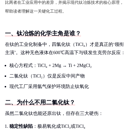
比两者在工业应用中的差异，并揭示现代钛冶炼技术的核心原理，
帮助读者理解这一关键化工过程。
一、钛冶炼的化学主角是谁？
在钛的工业化制备中，四氯化钛（TiCl₄）才是真正的‘领衔
主演’。这种无色液体在600℃高温下与镁发生克劳尔反应：
核心方程式：TiCl₄ + 2Mg → Ti + 2MgCl₂
二氯化钛（TiCl₂）仅是反应中间产物
现代工厂采用氩气保护环境防止钛氧化
二、为什么不用二氯化钛？
虽然二氯化钛也能还原出钛，但存在三大硬伤：
稳定性缺陷
：极易氧化成TiCl₃或TiCl₄