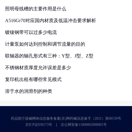
照明母线槽的主要作用是什么
A516Gr70对应国内材质及低温冲击要求解析
镀镍钢带可以过多少电流
计量泵如何达到控制和调节流量的目的
联轴器的轴孔形式有三种：Y型、J型、Z型
不锈钢材质厚度允许误差是多少
复印机出租有哪些常见模式
溶于水的润滑剂的种类
药品医疗器械网络信息服务备案(京)网药械信息备字（2021）第00159号
京ICP证030173号
京公网安备11000002000001号