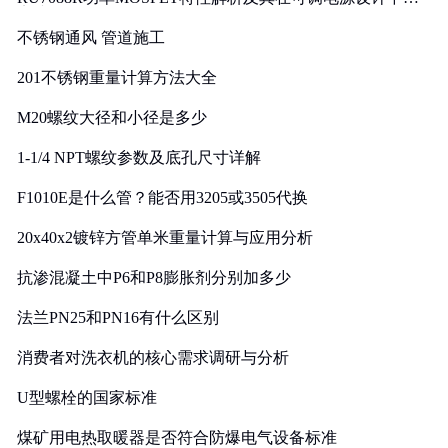
实践
不锈钢通风 管道施工
201不锈钢重量计算方法大全
M20螺纹大径和小径是多少
1-1/4 NPT螺纹参数及底孔尺寸详解
F1010E是什么管？能否用3205或3505代换
20x40x2镀锌方管单米重量计算与应用分析
抗渗混凝土中P6和P8膨胀剂分别加多少
法兰PN25和PN16有什么区别
消费者对洗衣机的核心需求调研与分析
U型螺栓的国家标准
煤矿用电热取暖器是否符合防爆电气设备标准