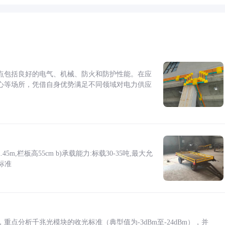
点包括良好的电气、机械、防火和防护性能。在应
心等场所，凭借自身优势满足不同领域对电力供应
5m,栏板高55cm b)承载能力:标载30-35吨,最大允
标准
点分析千兆光模块的收光标准（典型值为-3dBm至-24dBm），并