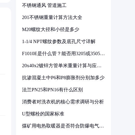
不锈钢通风 管道施工
201不锈钢重量计算方法大全
M20螺纹大径和小径是多少
1-1/4 NPT螺纹参数及底孔尺寸详解
F1010E是什么管？能否用3205或3505代
换
20x40x2镀锌方管单米重量计算与应用
分析
抗渗混凝土中P6和P8膨胀剂分别加多少
法兰PN25和PN16有什么区别
消费者对洗衣机的核心需求调研与分析
U型螺栓的国家标准
煤矿用电热取暖器是否符合防爆电气设
备标准