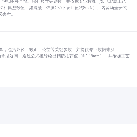
力，包括螺杆直径、钻孔尺寸等参数，并依据专业标准（如《混凝土结
方法和典型数值（如混凝土强度C30下设计值约80kN）。内容涵盖安装
员参考。
底孔计算，包括外径、螺距、公差等关键参数，并提供专业数据来源
孔尺寸的常见疑问，通过公式推导给出精确推荐值（Φ5.18mm），并附加工艺