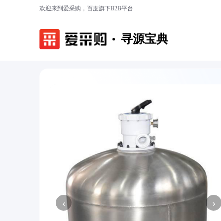
欢迎来到爱采购，百度旗下B2B平台
寻源宝典
‹
›