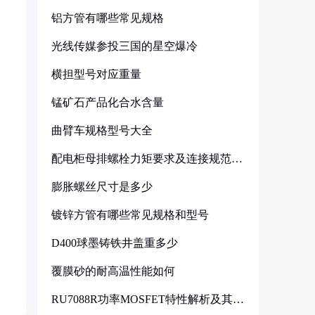
铝方管有哪些常见规格
光线传媒参投三国的星空爆冷
横担型号对应重量
锰矿石产品化合水含量
曲臂车规格型号大全
配电柜母排螺栓力矩要求及连接规范详
解
膨胀螺丝尺寸是多少
镀锌方管有哪些常见规格和型号
D400球墨铸铁井盖重多少
覆膜砂的耐高温性能如何
RU7088R功率MOSFET特性解析及其在
可调电源设计中的实践