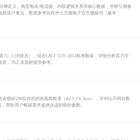
括各引脚定义、典型电压/电流值、内部逻辑关系等核心数据，并附引脚参
电路设计要点，数据参考自杭州士兰微电子官方规格书（版本
_1/2H状态），结合GB/T 5231-2012标准数据，详细分析其力学
差异，为工业选材提供参考。
砂200目对应的表面粗糙度（Ra 3.2-6.3μm），并对比不同目数
业实践，帮助用户根据需求选择合适的喷砂参数。