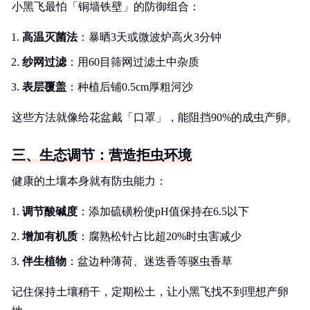
小黑飞最怕「铜墙铁壁」的防御组合：
高温灭菌法
：暴晒3天或微波炉高火3分钟
纱网过滤
：用60目筛网过滤土中杂质
表层覆盖
：种植后铺0.5cm厚粗河沙
这些方法就像给花盆戴「口罩」，能阻挡90%的成虫产卵。
三、生态调节：营造拒虫环境
健康的土壤本身就有防虫能力：
调节酸碱度
：添加硫磺粉使pH值保持在6.5以下
增加有机质
：腐熟松针占比超20%时虫害减少
伴生植物
：盆边种薄荷、迷迭香等驱虫香草
记住保持土壤稍干，定期松土，让小黑飞找不到理想产卵