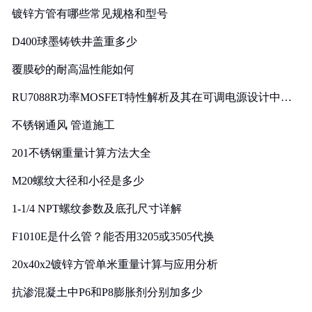
镀锌方管有哪些常见规格和型号
D400球墨铸铁井盖重多少
覆膜砂的耐高温性能如何
RU7088R功率MOSFET特性解析及其在可调电源设计中的
实践
不锈钢通风 管道施工
201不锈钢重量计算方法大全
M20螺纹大径和小径是多少
1-1/4 NPT螺纹参数及底孔尺寸详解
F1010E是什么管？能否用3205或3505代换
20x40x2镀锌方管单米重量计算与应用分析
抗渗混凝土中P6和P8膨胀剂分别加多少