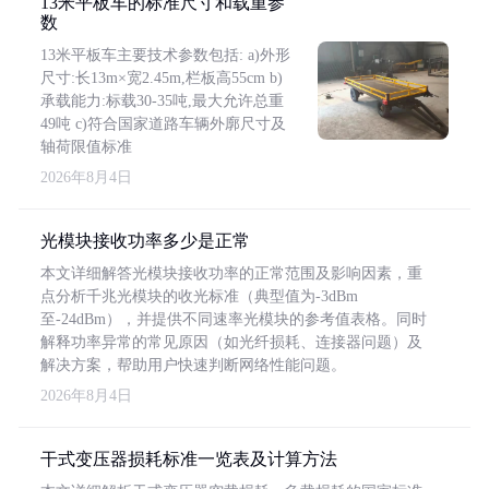
13米平板车的标准尺寸和载重参
数
13米平板车主要技术参数包括: a)外形
尺寸:长13m×宽2.45m,栏板高55cm b)
承载能力:标载30-35吨,最大允许总重
49吨 c)符合国家道路车辆外廓尺寸及
轴荷限值标准
2026年8月4日
光模块接收功率多少是正常
本文详细解答光模块接收功率的正常范围及影响因素，重
点分析千兆光模块的收光标准（典型值为-3dBm
至-24dBm），并提供不同速率光模块的参考值表格。同时
解释功率异常的常见原因（如光纤损耗、连接器问题）及
解决方案，帮助用户快速判断网络性能问题。
2026年8月4日
干式变压器损耗标准一览表及计算方法