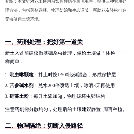
介绍：
本文针对花土使用前如何预防小黑飞虫害，提供三种实用处
理方法，包括药剂选择、物理防治和生态调节，帮助花友轻松打造
无虫健康土壤环境。
一、药剂处理：把好第一道关
新土入盆前建议做基础杀虫处理，像给土壤做「体检」一
样简单：
吡虫啉颗粒
：拌土时按1:500比例混合，形成保护层
苦参碱水剂
：兑水200倍喷透土壤，晾晒3天再使用
硅藻土粉
：每升土添加5g，物理破坏虫卵结构
注意药剂需分散均匀，处理后的土壤建议静置1周再种植。
二、物理隔绝：切断入侵路径