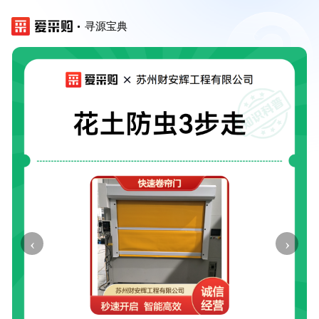
寻源宝典
‹
›