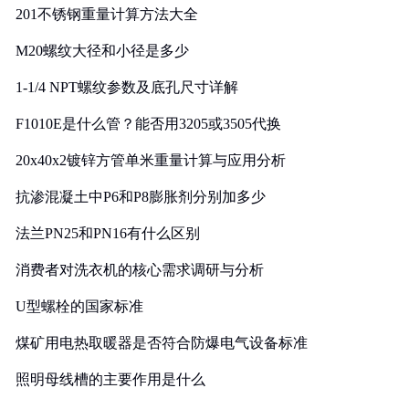
201不锈钢重量计算方法大全
M20螺纹大径和小径是多少
1-1/4 NPT螺纹参数及底孔尺寸详解
F1010E是什么管？能否用3205或3505代换
20x40x2镀锌方管单米重量计算与应用分析
抗渗混凝土中P6和P8膨胀剂分别加多少
法兰PN25和PN16有什么区别
消费者对洗衣机的核心需求调研与分析
U型螺栓的国家标准
煤矿用电热取暖器是否符合防爆电气设备标准
照明母线槽的主要作用是什么