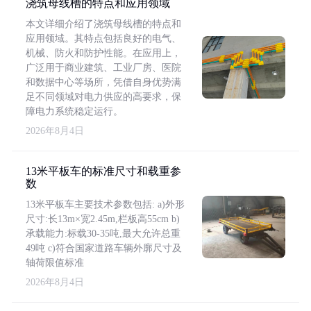
浇筑母线槽的特点和应用领域
本文详细介绍了浇筑母线槽的特点和
应用领域。其特点包括良好的电气、
机械、防火和防护性能。在应用上，
广泛用于商业建筑、工业厂房、医院
和数据中心等场所，凭借自身优势满
足不同领域对电力供应的高要求，保
障电力系统稳定运行。
2026年8月4日
13米平板车的标准尺寸和载重参
数
13米平板车主要技术参数包括: a)外形
尺寸:长13m×宽2.45m,栏板高55cm b)
承载能力:标载30-35吨,最大允许总重
49吨 c)符合国家道路车辆外廓尺寸及
轴荷限值标准
2026年8月4日