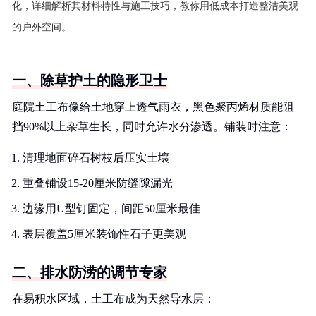
化，详细解析其材料特性与施工技巧，教你用低成本打造整洁美观
的户外空间。
一、除草护土的隐形卫士
庭院土工布像给土地穿上透气雨衣，黑色聚丙烯材质能阻
挡90%以上杂草生长，同时允许水分渗透。铺装时注意：
清理地面碎石树枝后压实土壤
重叠铺设15-20厘米防缝隙漏光
边缘用U型钉固定，间距50厘米最佳
表层覆盖5厘米装饰性石子更美观
二、排水防涝的调节专家
在易积水区域，土工布成为天然导水层：