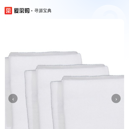
寻源宝典
‹
›