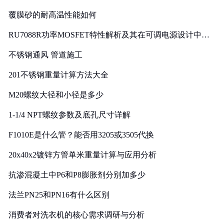
覆膜砂的耐高温性能如何
RU7088R功率MOSFET特性解析及其在可调电源设计中的
实践
不锈钢通风 管道施工
201不锈钢重量计算方法大全
M20螺纹大径和小径是多少
1-1/4 NPT螺纹参数及底孔尺寸详解
F1010E是什么管？能否用3205或3505代换
20x40x2镀锌方管单米重量计算与应用分析
抗渗混凝土中P6和P8膨胀剂分别加多少
法兰PN25和PN16有什么区别
消费者对洗衣机的核心需求调研与分析