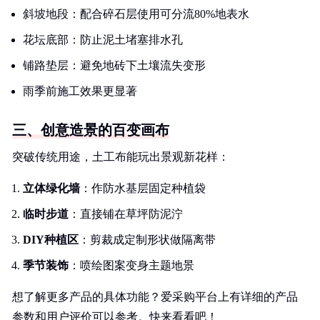
斜坡地段：配合碎石层使用可分流80%地表水
花坛底部：防止泥土堵塞排水孔
铺路垫层：避免地砖下土壤流失变形
雨季前施工效果更显著
三、创意造景的百变画布
突破传统用途，土工布能玩出景观新花样：
立体绿化墙
：作防水基层固定种植袋
临时步道
：直接铺在草坪防泥泞
DIY种植区
：剪裁成定制形状做隔离带
季节装饰
：喷绘图案变身主题地景
想了解更多产品的具体功能？爱采购平台上有详细的产品
参数和用户评价可以参考。快来看看吧！