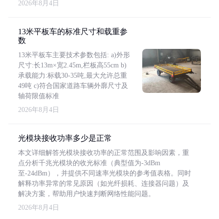
2026年8月4日
13米平板车的标准尺寸和载重参
数
13米平板车主要技术参数包括: a)外形
尺寸:长13m×宽2.45m,栏板高55cm b)
承载能力:标载30-35吨,最大允许总重
49吨 c)符合国家道路车辆外廓尺寸及
轴荷限值标准
2026年8月4日
光模块接收功率多少是正常
本文详细解答光模块接收功率的正常范围及影响因素，重
点分析千兆光模块的收光标准（典型值为-3dBm
至-24dBm），并提供不同速率光模块的参考值表格。同时
解释功率异常的常见原因（如光纤损耗、连接器问题）及
解决方案，帮助用户快速判断网络性能问题。
2026年8月4日