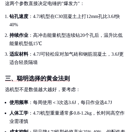
这两个参数直接决定电锤的"爆发力"：
钻孔速度
：4.7J机型在C30混凝土上打12mm孔比3.6J快
40%
持续作业
：高冲击能量机型连续钻20个孔后，温升比低
能量机型低15℃
适应材料
：4.7J可轻松应对加气砖和钢筋混凝土，3.6J更
适合轻质隔墙
三、聪明选择的黄金法则
选机型不是数值越大越好，要考虑：
使用频率
：每周使用＜3次选3.6J，每日作业选4.7J
人体工学
：4.7J机型重量通常多0.8-1.2kg，长时间高空作
业需谨慎
成本控制
：同品牌4.7J机型价格高出25%-40%，但配件寿