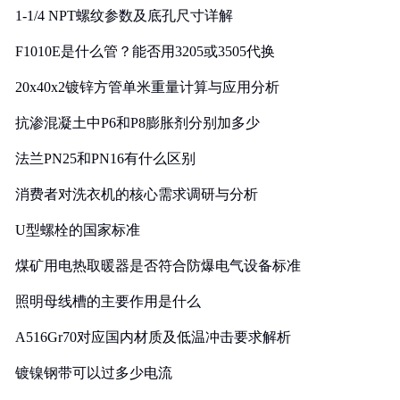
1-1/4 NPT螺纹参数及底孔尺寸详解
F1010E是什么管？能否用3205或3505代换
20x40x2镀锌方管单米重量计算与应用分析
抗渗混凝土中P6和P8膨胀剂分别加多少
法兰PN25和PN16有什么区别
消费者对洗衣机的核心需求调研与分析
U型螺栓的国家标准
煤矿用电热取暖器是否符合防爆电气设备标准
照明母线槽的主要作用是什么
A516Gr70对应国内材质及低温冲击要求解析
镀镍钢带可以过多少电流