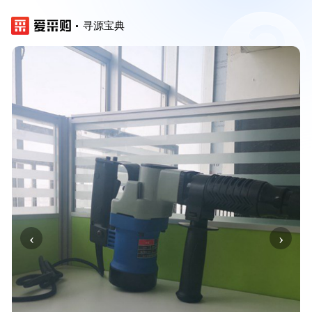
寻源宝典
‹
›