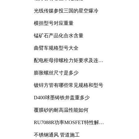
光线传媒参投三国的星空爆冷
横担型号对应重量
锰矿石产品化合水含量
曲臂车规格型号大全
配电柜母排螺栓力矩要求及连接
规范详解
膨胀螺丝尺寸是多少
镀锌方管有哪些常见规格和型号
D400球墨铸铁井盖重多少
覆膜砂的耐高温性能如何
RU7088R功率MOSFET特性解析
及其在可调电源设计中的实践
不锈钢通风 管道施工