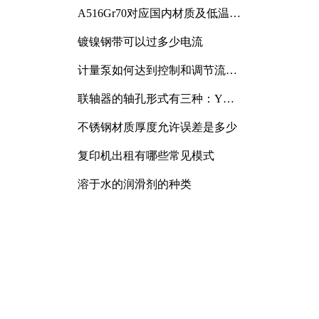
A516Gr70对应国内材质及低温冲
击要求解析
镀镍钢带可以过多少电流
计量泵如何达到控制和调节流量
的目的
联轴器的轴孔形式有三种：Y
型、J型、Z型
不锈钢材质厚度允许误差是多少
复印机出租有哪些常见模式
溶于水的润滑剂的种类