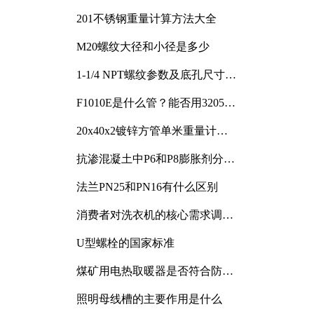
201不锈钢重量计算方法大全
M20螺纹大径和小径是多少
1-1/4 NPT螺纹参数及底孔尺寸详
解
F1010E是什么管？能否用3205或
3505代换
20x40x2镀锌方管单米重量计算
与应用分析
抗渗混凝土中P6和P8膨胀剂分别
加多少
法兰PN25和PN16有什么区别
消费者对洗衣机的核心需求调研
与分析
U型螺栓的国家标准
煤矿用电热取暖器是否符合防爆
电气设备标准
照明母线槽的主要作用是什么