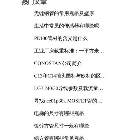
热门文章
无缝钢管的常用规格及壁厚
生活中常见的传感器有哪些呢
PE100管材的含义是什么
工业厂房载重标准：一平方米能
承受多少公斤
CONOSTAN公司简介
C13和C14插头国标与欧标的区别
及其标准解析
LGJ-240/30导线参数及载流量解
析
寻找nce01p30k MOSFET管的合
适替代型号
电梯的尺寸有哪些规格
镀锌方管尺寸一般有哪些
铝方管有哪些常见规格