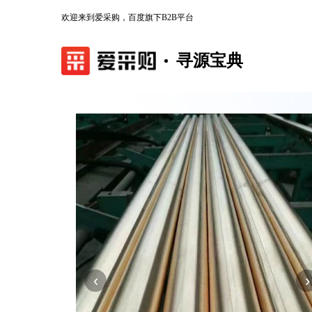
欢迎来到爱采购，百度旗下B2B平台
寻源宝典
‹
›