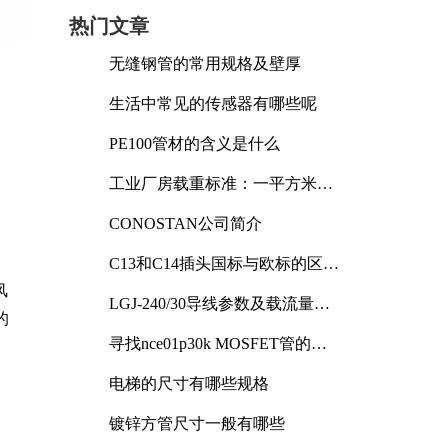
热门文章
无缝钢管的常用规格及壁厚
生活中常见的传感器有哪些呢
PE100管材的含义是什么
工业厂房载重标准：一平方米能
承受多少公斤
CONOSTAN公司简介
C13和C14插头国标与欧标的区别
及其标准解析
风
LGJ-240/30导线参数及载流量解
的
析
寻找nce01p30k MOSFET管的合
适替代型号
电梯的尺寸有哪些规格
镀锌方管尺寸一般有哪些