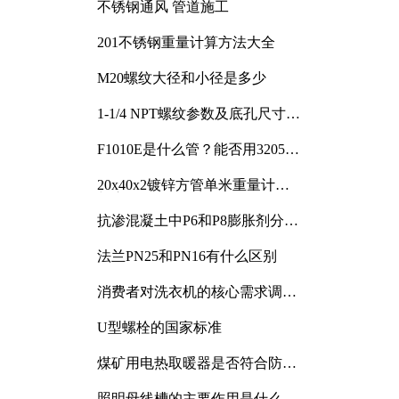
不锈钢通风 管道施工
201不锈钢重量计算方法大全
M20螺纹大径和小径是多少
1-1/4 NPT螺纹参数及底孔尺寸详
解
F1010E是什么管？能否用3205或
3505代换
20x40x2镀锌方管单米重量计算
与应用分析
抗渗混凝土中P6和P8膨胀剂分别
加多少
法兰PN25和PN16有什么区别
消费者对洗衣机的核心需求调研
与分析
U型螺栓的国家标准
煤矿用电热取暖器是否符合防爆
电气设备标准
照明母线槽的主要作用是什么