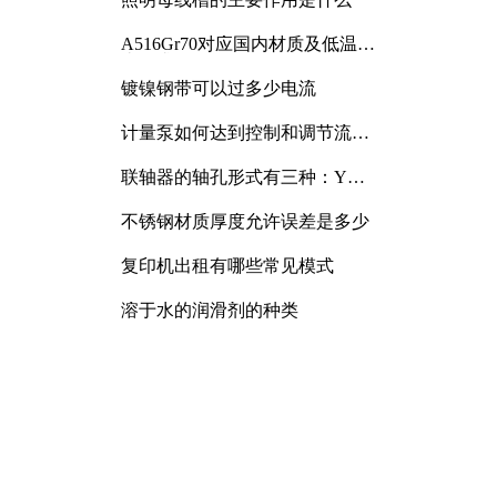
A516Gr70对应国内材质及低温冲
击要求解析
镀镍钢带可以过多少电流
计量泵如何达到控制和调节流量
的目的
联轴器的轴孔形式有三种：Y
型、J型、Z型
不锈钢材质厚度允许误差是多少
复印机出租有哪些常见模式
溶于水的润滑剂的种类