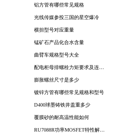
铝方管有哪些常见规格
光线传媒参投三国的星空爆冷
横担型号对应重量
锰矿石产品化合水含量
曲臂车规格型号大全
配电柜母排螺栓力矩要求及连接
规范详解
膨胀螺丝尺寸是多少
镀锌方管有哪些常见规格和型号
D400球墨铸铁井盖重多少
覆膜砂的耐高温性能如何
RU7088R功率MOSFET特性解析
及其在可调电源设计中的实践