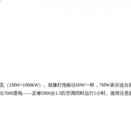
（1MW=1000kW）。就像灯泡标注60W一样，7MW表示这台
000度电——足够5000台1.5匹空调同时运行1小时。值得注意