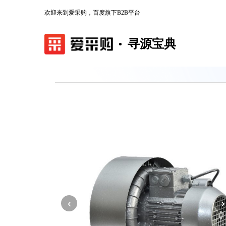
欢迎来到爱采购，百度旗下B2B平台
寻源宝典
‹
›