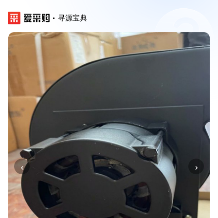
寻源宝典
‹
›