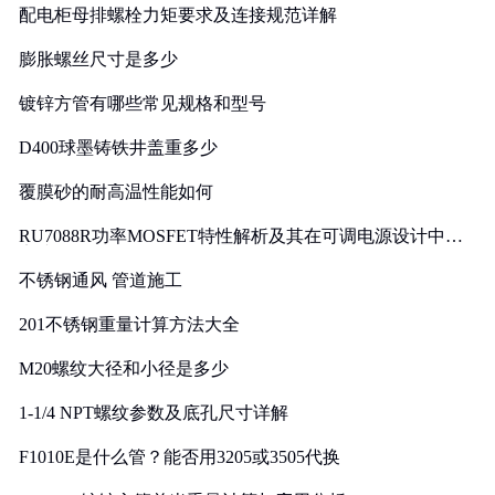
配电柜母排螺栓力矩要求及连接规范详解
膨胀螺丝尺寸是多少
镀锌方管有哪些常见规格和型号
D400球墨铸铁井盖重多少
覆膜砂的耐高温性能如何
RU7088R功率MOSFET特性解析及其在可调电源设计中的
实践
不锈钢通风 管道施工
201不锈钢重量计算方法大全
M20螺纹大径和小径是多少
1-1/4 NPT螺纹参数及底孔尺寸详解
F1010E是什么管？能否用3205或3505代换