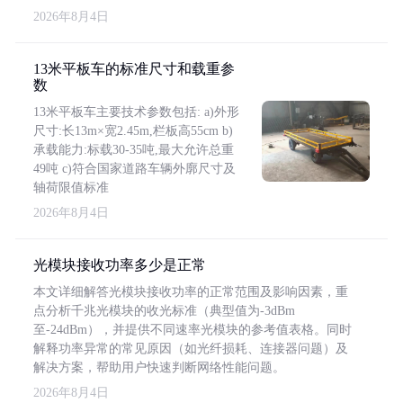
2026年8月4日
13米平板车的标准尺寸和载重参
数
13米平板车主要技术参数包括: a)外形
尺寸:长13m×宽2.45m,栏板高55cm b)
承载能力:标载30-35吨,最大允许总重
49吨 c)符合国家道路车辆外廓尺寸及
轴荷限值标准
2026年8月4日
光模块接收功率多少是正常
本文详细解答光模块接收功率的正常范围及影响因素，重
点分析千兆光模块的收光标准（典型值为-3dBm
至-24dBm），并提供不同速率光模块的参考值表格。同时
解释功率异常的常见原因（如光纤损耗、连接器问题）及
解决方案，帮助用户快速判断网络性能问题。
2026年8月4日