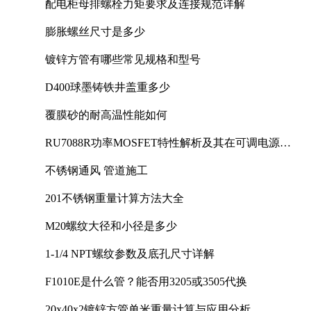
配电柜母排螺栓力矩要求及连接规范详解
膨胀螺丝尺寸是多少
镀锌方管有哪些常见规格和型号
D400球墨铸铁井盖重多少
覆膜砂的耐高温性能如何
RU7088R功率MOSFET特性解析及其在可调电源设
计中的实践
不锈钢通风 管道施工
201不锈钢重量计算方法大全
M20螺纹大径和小径是多少
1-1/4 NPT螺纹参数及底孔尺寸详解
F1010E是什么管？能否用3205或3505代换
20x40x2镀锌方管单米重量计算与应用分析