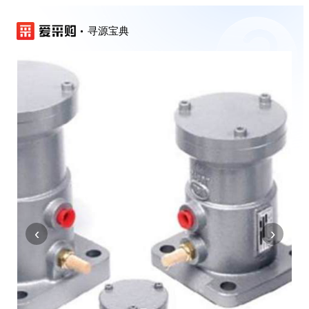
寻源宝典
‹
›