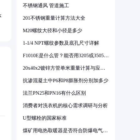
不锈钢通风 管道施工
体
201不锈钢重量计算方法大全
M20螺纹大径和小径是多少
1-1/4 NPT螺纹参数及底孔尺寸详解
F1010E是什么管？能否用3205或3505代
换
20x40x2镀锌方管单米重量计算与应用
分析
抗渗混凝土中P6和P8膨胀剂分别加多少
法兰PN25和PN16有什么区别
消费者对洗衣机的核心需求调研与分析
U型螺栓的国家标准
煤矿用电热取暖器是否符合防爆电气设
备标准