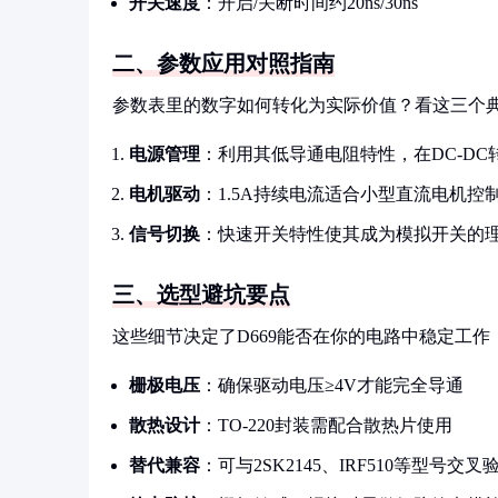
开关速度
：开启/关断时间约20ns/30ns
二、参数应用对照指南
参数表里的数字如何转化为实际价值？看这三个
电源管理
：利用其低导通电阻特性，在DC-DC
电机驱动
：1.5A持续电流适合小型直流电机控
信号切换
：快速开关特性使其成为模拟开关的
三、选型避坑要点
这些细节决定了D669能否在你的电路中稳定工作
栅极电压
：确保驱动电压≥4V才能完全导通
散热设计
：TO-220封装需配合散热片使用
替代兼容
：可与2SK2145、IRF510等型号交