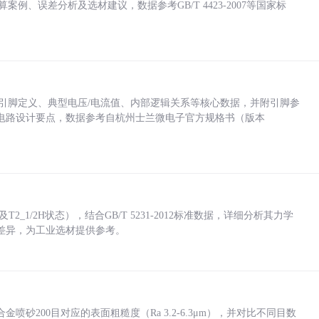
计算案例、误差分析及选材建议，数据参考GB/T 4423-2007等国家标
括各引脚定义、典型电压/电流值、内部逻辑关系等核心数据，并附引脚参
电路设计要点，数据参考自杭州士兰微电子官方规格书（版本
_1/2H状态），结合GB/T 5231-2012标准数据，详细分析其力学
差异，为工业选材提供参考。
砂200目对应的表面粗糙度（Ra 3.2-6.3μm），并对比不同目数