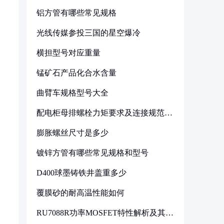
铝方管有哪些常见规格
光线传媒参投三国的星空爆冷
横担型号对应重量
锰矿石产品化合水含量
曲臂车规格型号大全
配电柜母排螺栓力矩要求及连接规范详
解
膨胀螺丝尺寸是多少
镀锌方管有哪些常见规格和型号
D400球墨铸铁井盖重多少
覆膜砂的耐高温性能如何
RU7088R功率MOSFET特性解析及其在
可调电源设计中的实践