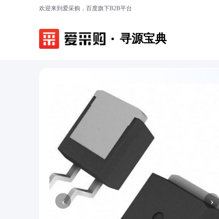
欢迎来到爱采购，百度旗下B2B平台
寻源宝典
‹
›