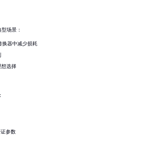
典型场景：
转换器中减少损耗
制
理想选择
：
叉验证参数