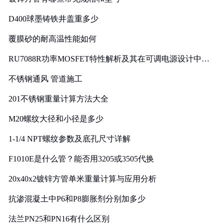
D400球墨铸铁井盖重多少
覆膜砂的耐高温性能如何
RU7088R功率MOSFET特性解析及其在可调电源设计中的
实践
不锈钢通风 管道施工
201不锈钢重量计算方法大全
M20螺纹大径和小径是多少
1-1/4 NPT螺纹参数及底孔尺寸详解
F1010E是什么管？能否用3205或3505代换
20x40x2镀锌方管单米重量计算与应用分析
抗渗混凝土中P6和P8膨胀剂分别加多少
法兰PN25和PN16有什么区别