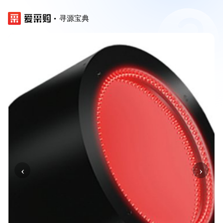
寻源宝典
‹
›