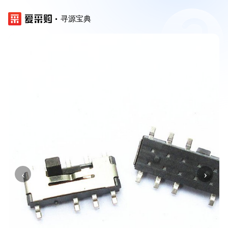
寻源宝典
‹
›