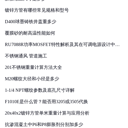
镀锌方管有哪些常见规格和型号
D400球墨铸铁井盖重多少
覆膜砂的耐高温性能如何
RU7088R功率MOSFET特性解析及其在可调电源设计中的
实践
不锈钢通风 管道施工
201不锈钢重量计算方法大全
M20螺纹大径和小径是多少
1-1/4 NPT螺纹参数及底孔尺寸详解
F1010E是什么管？能否用3205或3505代换
20x40x2镀锌方管单米重量计算与应用分析
抗渗混凝土中P6和P8膨胀剂分别加多少