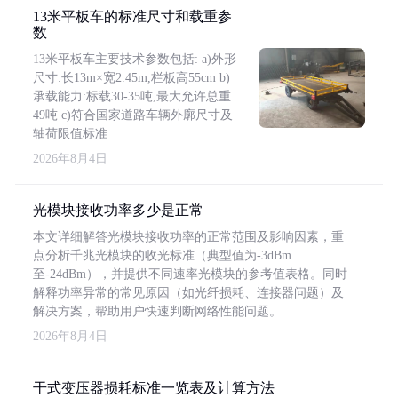
13米平板车的标准尺寸和载重参
数
13米平板车主要技术参数包括: a)外形
尺寸:长13m×宽2.45m,栏板高55cm b)
承载能力:标载30-35吨,最大允许总重
49吨 c)符合国家道路车辆外廓尺寸及
轴荷限值标准
2026年8月4日
光模块接收功率多少是正常
本文详细解答光模块接收功率的正常范围及影响因素，重
点分析千兆光模块的收光标准（典型值为-3dBm
至-24dBm），并提供不同速率光模块的参考值表格。同时
解释功率异常的常见原因（如光纤损耗、连接器问题）及
解决方案，帮助用户快速判断网络性能问题。
2026年8月4日
干式变压器损耗标准一览表及计算方法