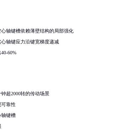
空心轴键槽依赖薄壁结构的局部强化
实心轴键应力沿键宽梯度递减
-60%
钟超2000转的传动场景
现可靠性
心轴键槽
损