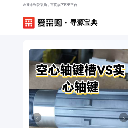
欢迎来到爱采购，百度旗下B2B平台
寻源宝典
‹
›