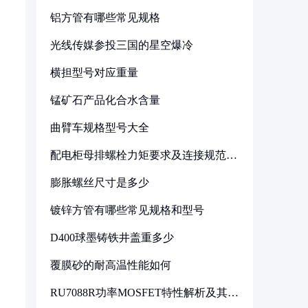
铝方管有哪些常见规格
光线传媒参投三国的星空爆冷
横担型号对应重量
锰矿石产品化合水含量
曲臂车规格型号大全
配电柜母排螺栓力矩要求及连接规范详
解
膨胀螺丝尺寸是多少
镀锌方管有哪些常见规格和型号
D400球墨铸铁井盖重多少
覆膜砂的耐高温性能如何
RU7088R功率MOSFET特性解析及其在
可调电源设计中的实践