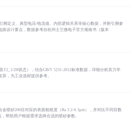
括各引脚定义、典型电压/电流值、内部逻辑关系等核心数据，并附引脚参
电路设计要点，数据参考自杭州士兰微电子官方规格书（版本
_1/2H状态），结合GB/T 5231-2012标准数据，详细分析其力学
差异，为工业选材提供参考。
砂200目对应的表面粗糙度（Ra 3.2-6.3μm），并对比不同目数
业实践，帮助用户根据需求选择合适的喷砂参数。