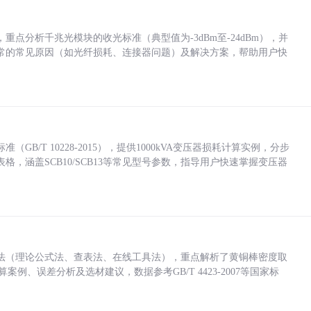
点分析千兆光模块的收光标准（典型值为-3dBm至-24dBm），并
常的常见原因（如光纤损耗、连接器问题）及解决方案，帮助用户快
/T 10228-2015），提供1000kVA变压器损耗计算实例，分步
，涵盖SCB10/SCB13等常见型号参数，指导用户快速掌握变压器
法（理论公式法、查表法、在线工具法），重点解析了黄铜棒密度取
计算案例、误差分析及选材建议，数据参考GB/T 4423-2007等国家标