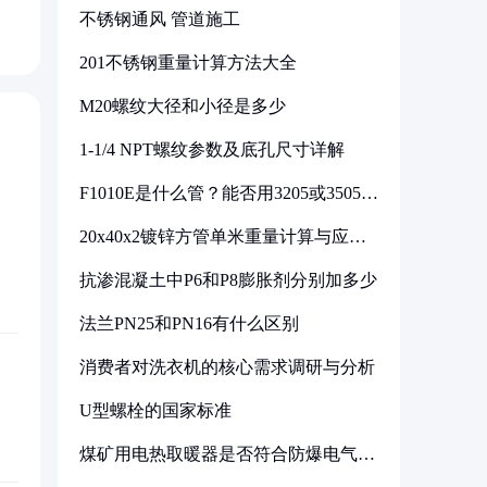
不锈钢通风 管道施工
201不锈钢重量计算方法大全
M20螺纹大径和小径是多少
1-1/4 NPT螺纹参数及底孔尺寸详解
F1010E是什么管？能否用3205或3505代
换
20x40x2镀锌方管单米重量计算与应用
分析
抗渗混凝土中P6和P8膨胀剂分别加多少
法兰PN25和PN16有什么区别
消费者对洗衣机的核心需求调研与分析
U型螺栓的国家标准
煤矿用电热取暖器是否符合防爆电气设
备标准