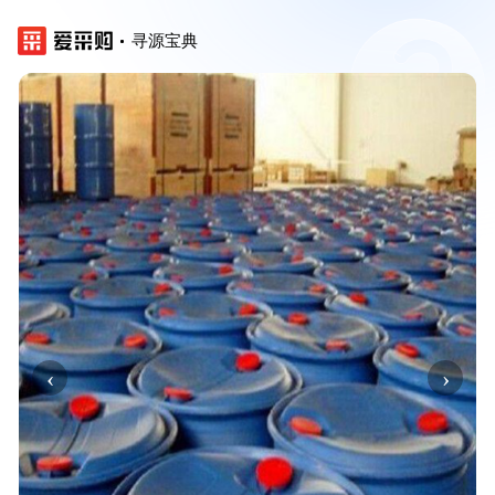
寻源宝典
‹
›