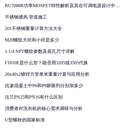
RU7088R功率MOSFET特性解析及其在可调电源设计中的
实践
不锈钢通风 管道施工
201不锈钢重量计算方法大全
M20螺纹大径和小径是多少
1-1/4 NPT螺纹参数及底孔尺寸详解
F1010E是什么管？能否用3205或3505代换
20x40x2镀锌方管单米重量计算与应用分析
抗渗混凝土中P6和P8膨胀剂分别加多少
法兰PN25和PN16有什么区别
消费者对洗衣机的核心需求调研与分析
U型螺栓的国家标准