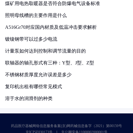
煤矿用电热取暖器是否符合防爆电气设备标准
照明母线槽的主要作用是什么
A516Gr70对应国内材质及低温冲击要求解析
镀镍钢带可以过多少电流
计量泵如何达到控制和调节流量的目的
联轴器的轴孔形式有三种：Y型、J型、Z型
不锈钢材质厚度允许误差是多少
复印机出租有哪些常见模式
溶于水的润滑剂的种类
药品医疗器械网络信息服务备案(京)网药械信息备字（2021）第00159号
京ICP证030173号
京公网安备11000002000001号