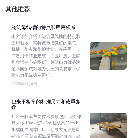
其他推荐
浇筑母线槽的特点和应用领域
本文详细介绍了浇筑母线槽的特点和
应用领域。其特点包括良好的电气、
机械、防火和防护性能。在应用上，
广泛用于商业建筑、工业厂房、医院
和数据中心等场所，凭借自身优势满
足不同领域对电力供应的高要求，保
障电力系统稳定运行。
2026年8月4日
13米平板车的标准尺寸和载重参
数
13米平板车主要技术参数包括: a)外形
尺寸:长13m×宽2.45m,栏板高55cm b)
承载能力:标载30-35吨,最大允许总重
49吨 c)符合国家道路车辆外廓尺寸及