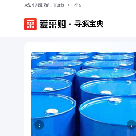
欢迎来到爱采购，百度旗下B2B平台
寻源宝典
‹
›