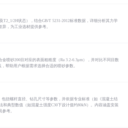
_1/2H状态），结合GB/T 5231-2012标准数据，详细分析其力学
差异，为工业选材提供参考。
砂200目对应的表面粗糙度（Ra 3.2-6.3μm），并对比不同目数
业实践，帮助用户根据需求选择合适的喷砂参数。
力，包括螺杆直径、钻孔尺寸等参数，并依据专业标准（如《混凝土结
方法和典型数值（如混凝土强度C30下设计值约80kN）。内容涵盖安装
员参考。