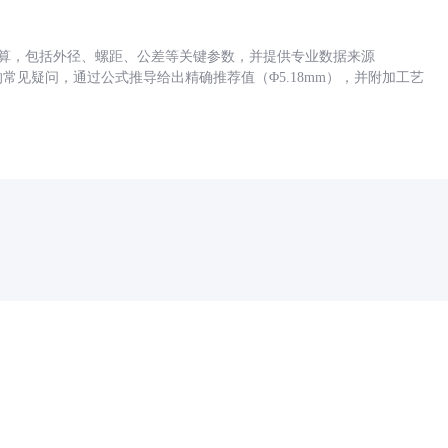
底孔计算，包括外径、螺距、公差等关键参数，并提供专业数据来源
孔尺寸的常见疑问，通过公式推导给出精确推荐值（Φ5.18mm），并附加工艺
药品医疗器械网络信息服务备案(京)网药械信息备字（2021）第00159号
京ICP证030173号
京公网安备11000002000001号