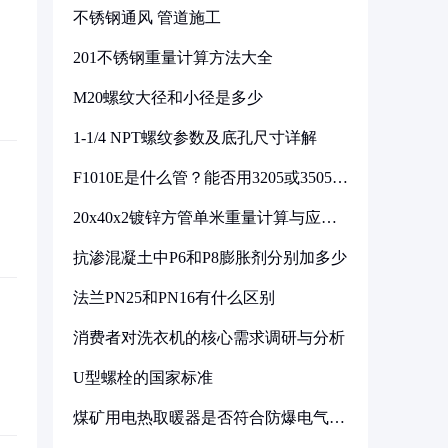
不锈钢通风 管道施工
201不锈钢重量计算方法大全
M20螺纹大径和小径是多少
1-1/4 NPT螺纹参数及底孔尺寸详解
F1010E是什么管？能否用3205或3505代
换
20x40x2镀锌方管单米重量计算与应用
分析
抗渗混凝土中P6和P8膨胀剂分别加多少
法兰PN25和PN16有什么区别
消费者对洗衣机的核心需求调研与分析
U型螺栓的国家标准
煤矿用电热取暖器是否符合防爆电气设
备标准