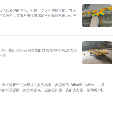
点包括良好的电气、机械、防火和防护性能。在应
心等场所，凭借自身优势满足不同领域对电力供应
5m,栏板高55cm b)承载能力:标载30-35吨,最大允
标准
点分析千兆光模块的收光标准（典型值为-3dBm至-24dBm），并
常的常见原因（如光纤损耗、连接器问题）及解决方案，帮助用户快