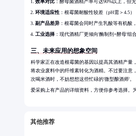
效率对比
：酵母菌酒精产率可达90%以上，但
环境适应性
：根霉菌耐酸性较差（pH需＞4.5）
副产品差异
：根霉菌会同时产生乳酸等有机酸
工业选择
：现代酒精厂更倾向'酶制剂+酵母'
三、未来应用的想象空间
科学家正在改造根霉菌的基因以提高其酒精产量，
将农业废料中的纤维素转化为酒精。不过要注意
次喝米酒时，不妨想想这些忙碌的'微型酿酒师'。
爱采购上有产品的详细资料，方便你参考选择。
其他推荐