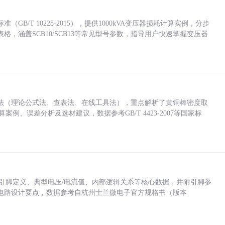
/T 10228-2015），提供1000kVA变压器损耗计算实例，分步
，涵盖SCB10/SCB13等常见型号参数，指导用户快速掌握变压器
法（理论公式法、查表法、在线工具法），重点解析了黄铜棒密度取
计算案例、误差分析及选材建议，数据参考GB/T 4423-2007等国家标
括各引脚定义、典型电压/电流值、内部逻辑关系等核心数据，并附引脚参
电路设计要点，数据参考自杭州士兰微电子官方规格书（版本