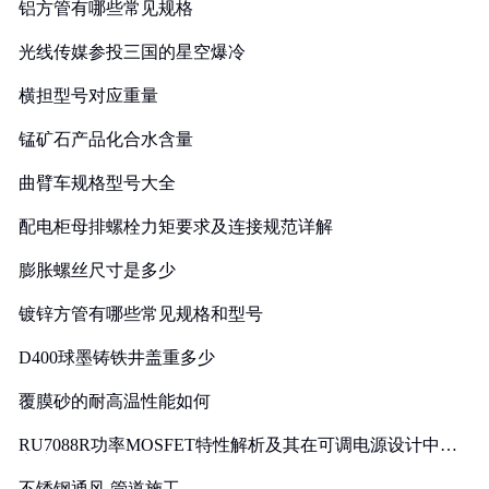
铝方管有哪些常见规格
光线传媒参投三国的星空爆冷
横担型号对应重量
锰矿石产品化合水含量
曲臂车规格型号大全
配电柜母排螺栓力矩要求及连接规范详解
膨胀螺丝尺寸是多少
镀锌方管有哪些常见规格和型号
D400球墨铸铁井盖重多少
覆膜砂的耐高温性能如何
RU7088R功率MOSFET特性解析及其在可调电源设计中的
实践
不锈钢通风 管道施工