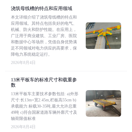
浇筑母线槽的特点和应用领域
本文详细介绍了浇筑母线槽的特点和
应用领域。其特点包括良好的电气、
机械、防火和防护性能。在应用上，
广泛用于商业建筑、工业厂房、医院
和数据中心等场所，凭借自身优势满
足不同领域对电力供应的高要求，保
障电力系统稳定运行。
2026年8月4日
13米平板车的标准尺寸和载重参
数
13米平板车主要技术参数包括: a)外形
尺寸:长13m×宽2.45m,栏板高55cm b)
承载能力:标载30-35吨,最大允许总重
49吨 c)符合国家道路车辆外廓尺寸及
轴荷限值标准
2026年8月4日