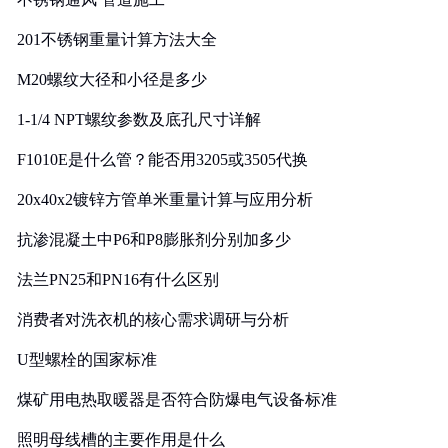
201不锈钢重量计算方法大全
M20螺纹大径和小径是多少
1-1/4 NPT螺纹参数及底孔尺寸详解
F1010E是什么管？能否用3205或3505代换
20x40x2镀锌方管单米重量计算与应用分析
抗渗混凝土中P6和P8膨胀剂分别加多少
法兰PN25和PN16有什么区别
消费者对洗衣机的核心需求调研与分析
U型螺栓的国家标准
煤矿用电热取暖器是否符合防爆电气设备标准
照明母线槽的主要作用是什么