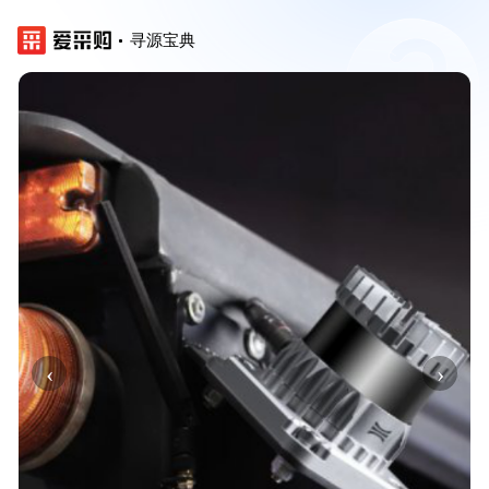
寻源宝典
‹
›