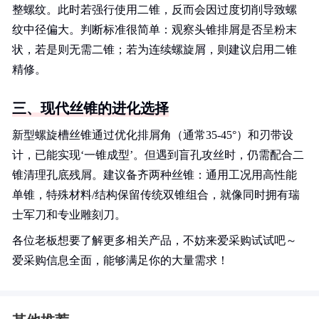
整螺纹。此时若强行使用二锥，反而会因过度切削导致螺
纹中径偏大。判断标准很简单：观察头锥排屑是否呈粉末
状，若是则无需二锥；若为连续螺旋屑，则建议启用二锥
精修。
三、现代丝锥的进化选择
新型螺旋槽丝锥通过优化排屑角（通常35-45°）和刃带设
计，已能实现‘一锥成型’。但遇到盲孔攻丝时，仍需配合二
锥清理孔底残屑。建议备齐两种丝锥：通用工况用高性能
单锥，特殊材料/结构保留传统双锥组合，就像同时拥有瑞
士军刀和专业雕刻刀。
各位老板想要了解更多相关产品，不妨来爱采购试试吧～
爱采购信息全面，能够满足你的大量需求！