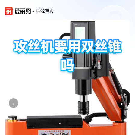
寻源宝典
‹
›