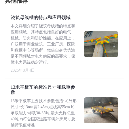
其他推荐
浇筑母线槽的特点和应用领域
本文详细介绍了浇筑母线槽的特点和
应用领域。其特点包括良好的电气、
机械、防火和防护性能。在应用上，
广泛用于商业建筑、工业厂房、医院
和数据中心等场所，凭借自身优势满
足不同领域对电力供应的高要求，保
障电力系统稳定运行。
2026年8月4日
13米平板车的标准尺寸和载重参
数
13米平板车主要技术参数包括: a)外形
尺寸:长13m×宽2.45m,栏板高55cm b)
承载能力:标载30-35吨,最大允许总重
49吨 c)符合国家道路车辆外廓尺寸及
轴荷限值标准