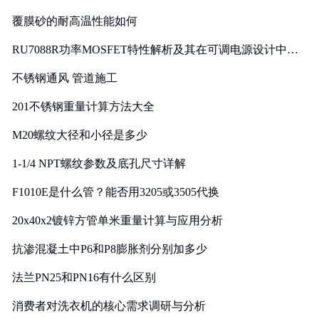
覆膜砂的耐高温性能如何
RU7088R功率MOSFET特性解析及其在可调电源设计中的
实践
不锈钢通风 管道施工
201不锈钢重量计算方法大全
M20螺纹大径和小径是多少
1-1/4 NPT螺纹参数及底孔尺寸详解
F1010E是什么管？能否用3205或3505代换
20x40x2镀锌方管单米重量计算与应用分析
抗渗混凝土中P6和P8膨胀剂分别加多少
法兰PN25和PN16有什么区别
消费者对洗衣机的核心需求调研与分析