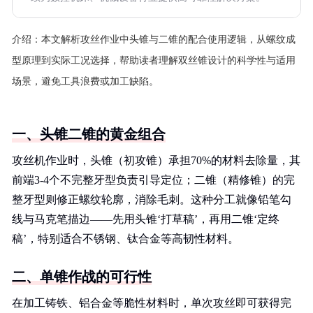
介绍：
本文解析攻丝作业中头锥与二锥的配合使用逻辑，从螺纹成
型原理到实际工况选择，帮助读者理解双丝锥设计的科学性与适用
场景，避免工具浪费或加工缺陷。
一、头锥二锥的黄金组合
攻丝机作业时，头锥（初攻锥）承担70%的材料去除量，其
前端3-4个不完整牙型负责引导定位；二锥（精修锥）的完
整牙型则修正螺纹轮廓，消除毛刺。这种分工就像铅笔勾
线与马克笔描边——先用头锥‘打草稿’，再用二锥‘定终
稿’，特别适合不锈钢、钛合金等高韧性材料。
二、单锥作战的可行性
在加工铸铁、铝合金等脆性材料时，单次攻丝即可获得完