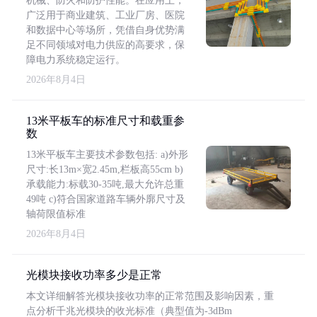
机械、防火和防护性能。在应用上，
广泛用于商业建筑、工业厂房、医院
和数据中心等场所，凭借自身优势满
足不同领域对电力供应的高要求，保
障电力系统稳定运行。
2026年8月4日
13米平板车的标准尺寸和载重参
数
13米平板车主要技术参数包括: a)外形
尺寸:长13m×宽2.45m,栏板高55cm b)
承载能力:标载30-35吨,最大允许总重
49吨 c)符合国家道路车辆外廓尺寸及
轴荷限值标准
2026年8月4日
光模块接收功率多少是正常
本文详细解答光模块接收功率的正常范围及影响因素，重
点分析千兆光模块的收光标准（典型值为-3dBm