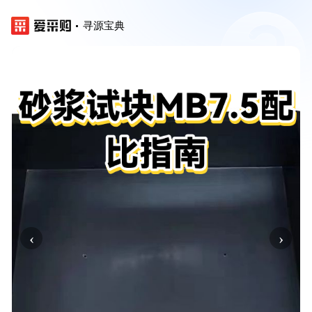
寻源宝典
‹
›