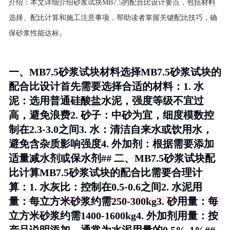
介绍：
本文详细介绍砂浆试块MB7.5的配合比设计要点，包括材料
选择、配比计算和施工注意事项，帮助读者掌握关键配比技巧，确
保砂浆性能达标。
一、MB7.5砂浆试块材料选择MB7.5砂浆试块的
配合比设计首先需要选择合适的材料：1.
水
泥
：选用普通硅酸盐水泥，强度等级不宜过
高，避免浪费2.
砂子
：中砂为宜，细度模数控
制在2.3-3.0之间3.
水
：清洁自来水或饮用水，
避免含杂质影响强度4.
外加剂
：根据需要添加
适量减水剂或保水剂## 二、MB7.5砂浆试块配
比计算MB7.5砂浆试块的配合比需要合理计
算：1.
水灰比
：控制在0.5-0.6之间2.
水泥用
量
：每立方米砂浆约需250-300kg3.
砂用量
：每
立方米砂浆约需1400-1600kg4.
外加剂用量
：按