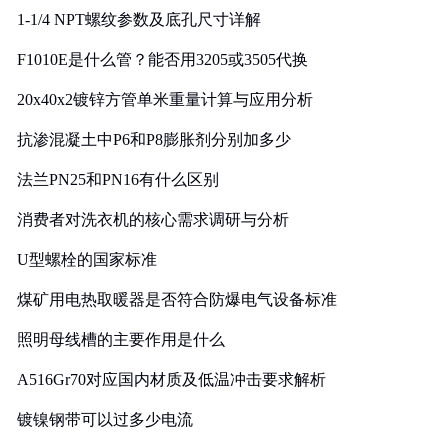
1-1/4 NPT螺纹参数及底孔尺寸详解
F1010E是什么管？能否用3205或3505代换
20x40x2镀锌方管单米重量计算与应用分析
抗渗混凝土中P6和P8膨胀剂分别加多少
法兰PN25和PN16有什么区别
消费者对洗衣机的核心需求调研与分析
U型螺栓的国家标准
煤矿用电热取暖器是否符合防爆电气设备标准
照明母线槽的主要作用是什么
A516Gr70对应国内材质及低温冲击要求解析
镀镍钢带可以过多少电流