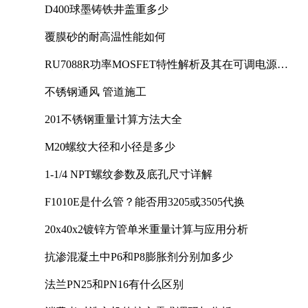
D400球墨铸铁井盖重多少
覆膜砂的耐高温性能如何
RU7088R功率MOSFET特性解析及其在可调电源设
计中的实践
不锈钢通风 管道施工
201不锈钢重量计算方法大全
M20螺纹大径和小径是多少
1-1/4 NPT螺纹参数及底孔尺寸详解
F1010E是什么管？能否用3205或3505代换
20x40x2镀锌方管单米重量计算与应用分析
抗渗混凝土中P6和P8膨胀剂分别加多少
法兰PN25和PN16有什么区别