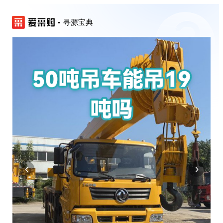
寻源宝典
‹
›