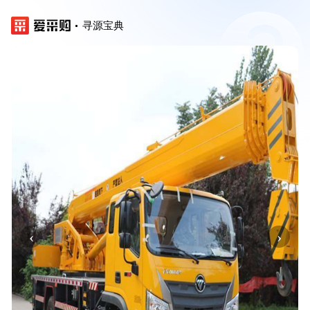
寻源宝典
‹
›