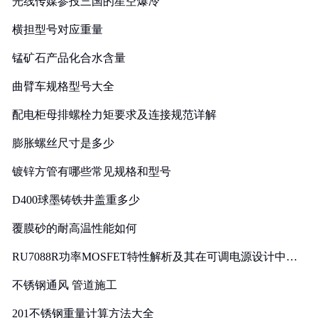
光线传媒参投三国的星空爆冷
横担型号对应重量
锰矿石产品化合水含量
曲臂车规格型号大全
配电柜母排螺栓力矩要求及连接规范详解
膨胀螺丝尺寸是多少
镀锌方管有哪些常见规格和型号
D400球墨铸铁井盖重多少
覆膜砂的耐高温性能如何
RU7088R功率MOSFET特性解析及其在可调电源设计中的
实践
不锈钢通风 管道施工
201不锈钢重量计算方法大全