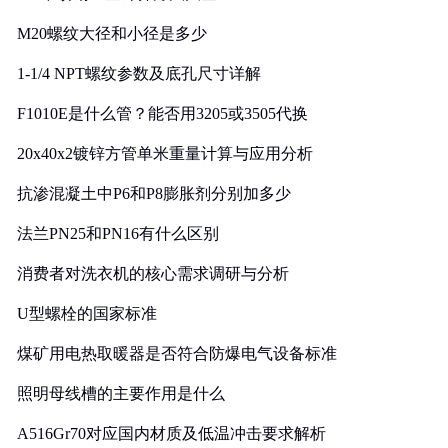
M20螺纹大径和小径是多少
1-1/4 NPT螺纹参数及底孔尺寸详解
F1010E是什么管？能否用3205或3505代换
20x40x2镀锌方管单米重量计算与应用分析
抗渗混凝土中P6和P8膨胀剂分别加多少
法兰PN25和PN16有什么区别
消费者对洗衣机的核心需求调研与分析
U型螺栓的国家标准
煤矿用电热取暖器是否符合防爆电气设备标准
照明母线槽的主要作用是什么
A516Gr70对应国内材质及低温冲击要求解析