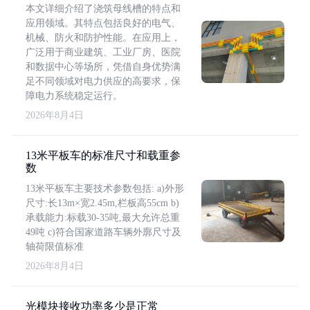
本文详细介绍了浇筑母线槽的特点和
应用领域。其特点包括良好的电气、
机械、防火和防护性能。在应用上，
广泛用于商业建筑、工业厂房、医院
和数据中心等场所，凭借自身优势满
足不同领域对电力供应的高要求，保
障电力系统稳定运行。
2026年8月4日
13米平板车的标准尺寸和载重参
数
13米平板车主要技术参数包括: a)外形
尺寸:长13m×宽2.45m,栏板高55cm b)
承载能力:标载30-35吨,最大允许总重
49吨 c)符合国家道路车辆外廓尺寸及
轴荷限值标准
2026年8月4日
光模块接收功率多少是正常