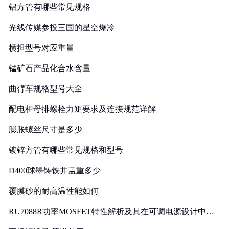
铝方管有哪些常见规格
光线传媒参投三国的星空爆冷
横担型号对应重量
锰矿石产品化合水含量
曲臂车规格型号大全
配电柜母排螺栓力矩要求及连接规范详解
膨胀螺丝尺寸是多少
镀锌方管有哪些常见规格和型号
D400球墨铸铁井盖重多少
覆膜砂的耐高温性能如何
RU7088R功率MOSFET特性解析及其在可调电源设计中的
实践