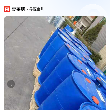
寻源宝典
‹
›