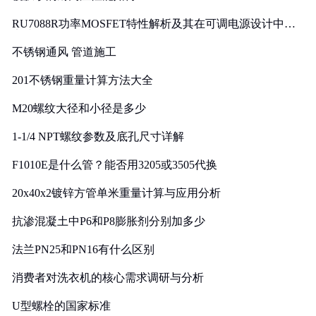
RU7088R功率MOSFET特性解析及其在可调电源设计中的
实践
不锈钢通风 管道施工
201不锈钢重量计算方法大全
M20螺纹大径和小径是多少
1-1/4 NPT螺纹参数及底孔尺寸详解
F1010E是什么管？能否用3205或3505代换
20x40x2镀锌方管单米重量计算与应用分析
抗渗混凝土中P6和P8膨胀剂分别加多少
法兰PN25和PN16有什么区别
消费者对洗衣机的核心需求调研与分析
U型螺栓的国家标准