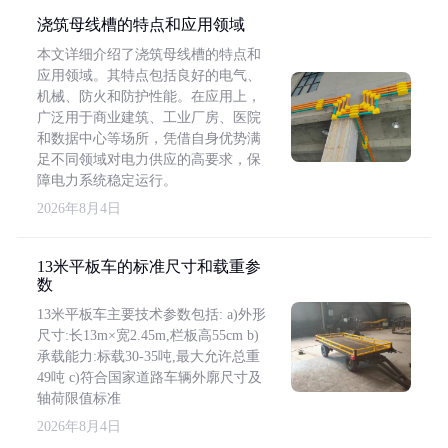
浇筑母线槽的特点和应用领域
本文详细介绍了浇筑母线槽的特点和
应用领域。其特点包括良好的电气、
机械、防火和防护性能。在应用上，
广泛用于商业建筑、工业厂房、医院
和数据中心等场所，凭借自身优势满
足不同领域对电力供应的高要求，保
障电力系统稳定运行。
2026年8月4日
13米平板车的标准尺寸和载重参
数
13米平板车主要技术参数包括: a)外形
尺寸:长13m×宽2.45m,栏板高55cm b)
承载能力:标载30-35吨,最大允许总重
49吨 c)符合国家道路车辆外廓尺寸及
轴荷限值标准
2026年8月4日