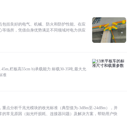
点包括良好的电气、机械、防火和防护性能。在应
心等场所，凭借自身优势满足不同领域对电力供应
5m,栏板高55cm b)承载能力:标载30-35吨,最大允
标准
点分析千兆光模块的收光标准（典型值为-3dBm至-24dBm），并
常的常见原因（如光纤损耗、连接器问题）及解决方案，帮助用户快