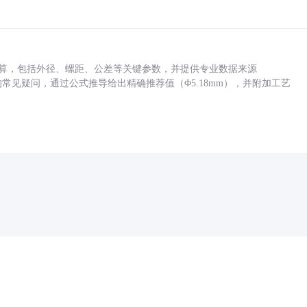
底孔计算，包括外径、螺距、公差等关键参数，并提供专业数据来源
孔尺寸的常见疑问，通过公式推导给出精确推荐值（Φ5.18mm），并附加工艺
药品医疗器械网络信息服务备案(京)网药械信息备字（2021）第00159号