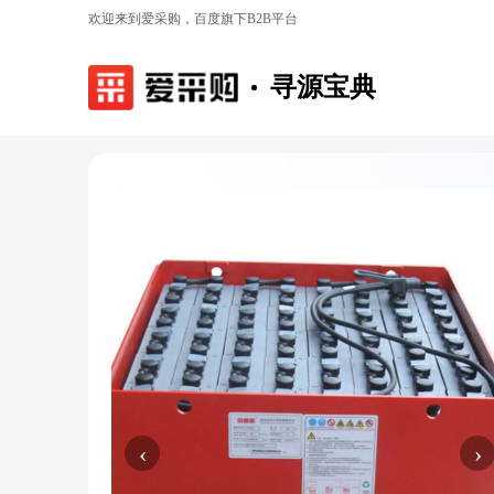
欢迎来到爱采购，百度旗下B2B平台
寻源宝典
‹
›