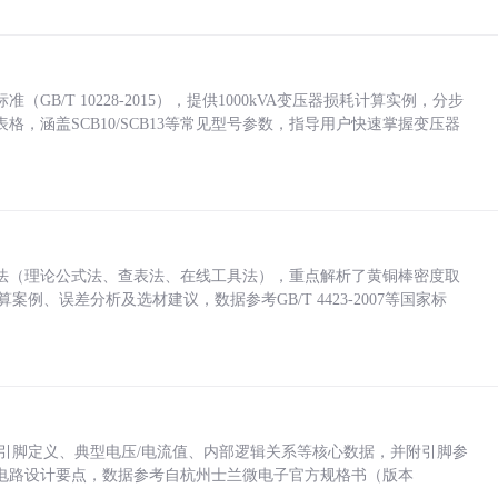
/T 10228-2015），提供1000kVA变压器损耗计算实例，分步
，涵盖SCB10/SCB13等常见型号参数，指导用户快速掌握变压器
法（理论公式法、查表法、在线工具法），重点解析了黄铜棒密度取
计算案例、误差分析及选材建议，数据参考GB/T 4423-2007等国家标
括各引脚定义、典型电压/电流值、内部逻辑关系等核心数据，并附引脚参
电路设计要点，数据参考自杭州士兰微电子官方规格书（版本