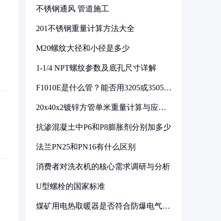
不锈钢通风 管道施工
201不锈钢重量计算方法大全
M20螺纹大径和小径是多少
1-1/4 NPT螺纹参数及底孔尺寸详解
F1010E是什么管？能否用3205或3505代
换
20x40x2镀锌方管单米重量计算与应用
分析
抗渗混凝土中P6和P8膨胀剂分别加多少
法兰PN25和PN16有什么区别
消费者对洗衣机的核心需求调研与分析
U型螺栓的国家标准
煤矿用电热取暖器是否符合防爆电气设
备标准