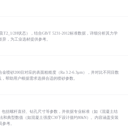
_1/2H状态），结合GB/T 5231-2012标准数据，详细分析其力学
差异，为工业选材提供参考。
砂200目对应的表面粗糙度（Ra 3.2-6.3μm），并对比不同目数
业实践，帮助用户根据需求选择合适的喷砂参数。
力，包括螺杆直径、钻孔尺寸等参数，并依据专业标准（如《混凝土结
方法和典型数值（如混凝土强度C30下设计值约80kN）。内容涵盖安装
员参考。