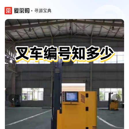
寻源宝典
‹
›