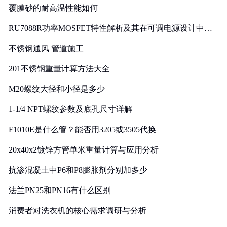
覆膜砂的耐高温性能如何
RU7088R功率MOSFET特性解析及其在可调电源设计中的
实践
不锈钢通风 管道施工
201不锈钢重量计算方法大全
M20螺纹大径和小径是多少
1-1/4 NPT螺纹参数及底孔尺寸详解
F1010E是什么管？能否用3205或3505代换
20x40x2镀锌方管单米重量计算与应用分析
抗渗混凝土中P6和P8膨胀剂分别加多少
法兰PN25和PN16有什么区别
消费者对洗衣机的核心需求调研与分析