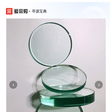
寻源宝典
‹
›