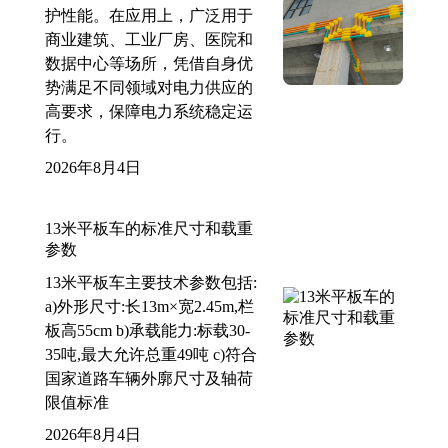
护性能。在应用上，广泛用于
商业建筑、工业厂房、医院和
数据中心等场所，凭借自身优
势满足不同领域对电力供应的
高要求，保障电力系统稳定运
行。
2026年8月4日
13米平板车的标准尺寸和载重
参数
13米平板车主要技术参数包括:
a)外形尺寸:长13m×宽2.45m,栏
板高55cm b)承载能力:标载30-
35吨,最大允许总重49吨 c)符合
国家道路车辆外廓尺寸及轴荷
限值标准
2026年8月4日