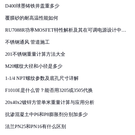
D400球墨铸铁井盖重多少
覆膜砂的耐高温性能如何
RU7088R功率MOSFET特性解析及其在可调电源设计中的
实践
不锈钢通风 管道施工
201不锈钢重量计算方法大全
M20螺纹大径和小径是多少
1-1/4 NPT螺纹参数及底孔尺寸详解
F1010E是什么管？能否用3205或3505代换
20x40x2镀锌方管单米重量计算与应用分析
抗渗混凝土中P6和P8膨胀剂分别加多少
法兰PN25和PN16有什么区别