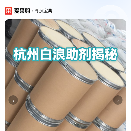
寻源宝典
‹
›