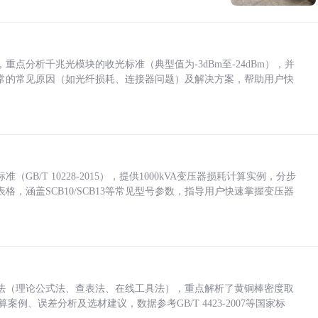
点分析千兆光模块的收光标准（典型值为-3dBm至-24dBm），并
常的常见原因（如光纤损耗、连接器问题）及解决方案，帮助用户快
/T 10228-2015），提供1000kVA变压器损耗计算实例，分步
，涵盖SCB10/SCB13等常见型号参数，指导用户快速掌握变压器
法（理论公式法、查表法、在线工具法），重点解析了黄铜棒密度取
计算案例、误差分析及选材建议，数据参考GB/T 4423-2007等国家标