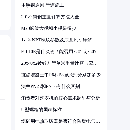
不锈钢通风 管道施工
201不锈钢重量计算方法大全
M20螺纹大径和小径是多少
1-1/4 NPT螺纹参数及底孔尺寸详解
F1010E是什么管？能否用3205或3505代
换
20x40x2镀锌方管单米重量计算与应用
分析
抗渗混凝土中P6和P8膨胀剂分别加多少
法兰PN25和PN16有什么区别
消费者对洗衣机的核心需求调研与分析
U型螺栓的国家标准
煤矿用电热取暖器是否符合防爆电气设
备标准