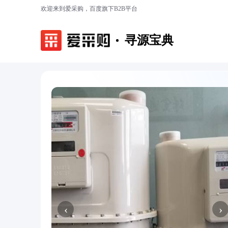
欢迎来到爱采购，百度旗下B2B平台
寻源宝典
‹
›