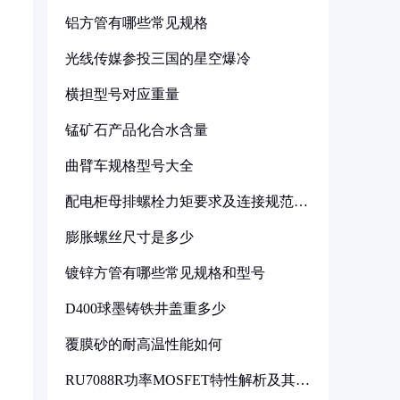
铝方管有哪些常见规格
光线传媒参投三国的星空爆冷
横担型号对应重量
锰矿石产品化合水含量
曲臂车规格型号大全
配电柜母排螺栓力矩要求及连接规范详
解
膨胀螺丝尺寸是多少
镀锌方管有哪些常见规格和型号
D400球墨铸铁井盖重多少
覆膜砂的耐高温性能如何
RU7088R功率MOSFET特性解析及其在
可调电源设计中的实践