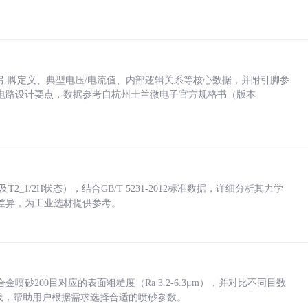
括各引脚定义、典型电压/电流值、内部逻辑关系等核心数据，并附引脚参
电路设计要点，数据参考自杭州士兰微电子官方规格书（版本
_1/2H状态），结合GB/T 5231-2012标准数据，详细分析其力学
差异，为工业选材提供参考。
砂200目对应的表面粗糙度（Ra 3.2-6.3μm），并对比不同目数
业实践，帮助用户根据需求选择合适的喷砂参数。