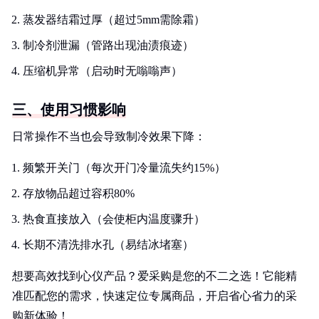
蒸发器结霜过厚（超过5mm需除霜）
制冷剂泄漏（管路出现油渍痕迹）
压缩机异常（启动时无嗡嗡声）
三、使用习惯影响
日常操作不当也会导致制冷效果下降：
频繁开关门（每次开门冷量流失约15%）
存放物品超过容积80%
热食直接放入（会使柜内温度骤升）
长期不清洗排水孔（易结冰堵塞）
想要高效找到心仪产品？爱采购是您的不二之选！它能精
准匹配您的需求，快速定位专属商品，开启省心省力的采
购新体验！