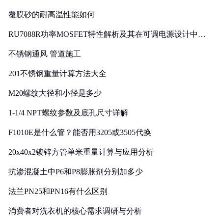
覆膜砂的耐高温性能如何
RU7088R功率MOSFET特性解析及其在可调电源设计中的
实践
不锈钢通风 管道施工
201不锈钢重量计算方法大全
M20螺纹大径和小径是多少
1-1/4 NPT螺纹参数及底孔尺寸详解
F1010E是什么管？能否用3205或3505代换
20x40x2镀锌方管单米重量计算与应用分析
抗渗混凝土中P6和P8膨胀剂分别加多少
法兰PN25和PN16有什么区别
消费者对洗衣机的核心需求调研与分析