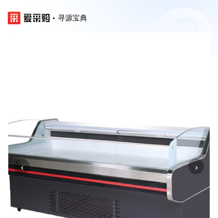
寻源宝典
‹
›