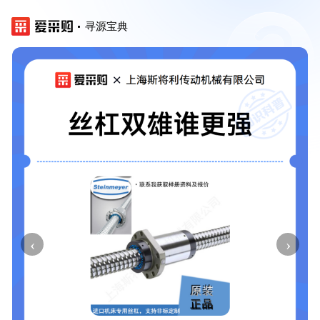
寻源宝典
‹
›