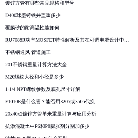
镀锌方管有哪些常见规格和型号
D400球墨铸铁井盖重多少
覆膜砂的耐高温性能如何
RU7088R功率MOSFET特性解析及其在可调电源设计中的
实践
不锈钢通风 管道施工
201不锈钢重量计算方法大全
M20螺纹大径和小径是多少
1-1/4 NPT螺纹参数及底孔尺寸详解
F1010E是什么管？能否用3205或3505代换
20x40x2镀锌方管单米重量计算与应用分析
抗渗混凝土中P6和P8膨胀剂分别加多少