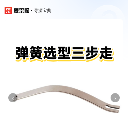
寻源宝典
‹
›