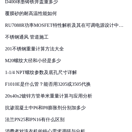
D400球墨铸铁井盖重多少
覆膜砂的耐高温性能如何
RU7088R功率MOSFET特性解析及其在可调电源设计中的
实践
不锈钢通风 管道施工
201不锈钢重量计算方法大全
M20螺纹大径和小径是多少
1-1/4 NPT螺纹参数及底孔尺寸详解
F1010E是什么管？能否用3205或3505代换
20x40x2镀锌方管单米重量计算与应用分析
抗渗混凝土中P6和P8膨胀剂分别加多少
法兰PN25和PN16有什么区别
消费者对洗衣机的核心需求调研与分析