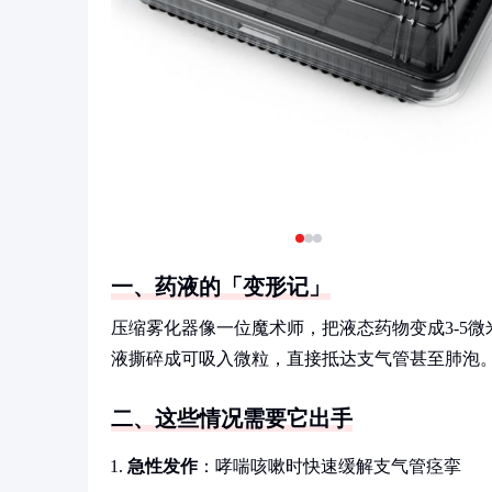
一、药液的「变形记」
压缩雾化器像一位魔术师，把液态药物变成3-5
液撕碎成可吸入微粒，直接抵达支气管甚至肺泡。
二、这些情况需要它出手
急性发作
：哮喘咳嗽时快速缓解支气管痉挛