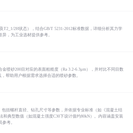
_1/2H状态），结合GB/T 5231-2012标准数据，详细分析其力学
差异，为工业选材提供参考。
砂200目对应的表面粗糙度（Ra 3.2-6.3μm），并对比不同目数
业实践，帮助用户根据需求选择合适的喷砂参数。
力，包括螺杆直径、钻孔尺寸等参数，并依据专业标准（如《混凝土结
方法和典型数值（如混凝土强度C30下设计值约80kN）。内容涵盖安装
员参考。