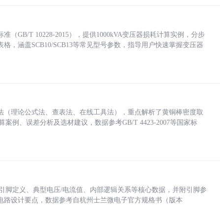
/T 10228-2015），提供1000kVA变压器损耗计算实例，分步
，涵盖SCB10/SCB13等常见型号参数，指导用户快速掌握变压器
法（理论公式法、查表法、在线工具法），重点解析了黄铜棒密度取
计算案例、误差分析及选材建议，数据参考GB/T 4423-2007等国家标
括各引脚定义、典型电压/电流值、内部逻辑关系等核心数据，并附引脚参
电路设计要点，数据参考自杭州士兰微电子官方规格书（版本