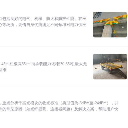
点包括良好的电气、机械、防火和防护性能。在应
心等场所，凭借自身优势满足不同领域对电力供应
5m,栏板高55cm b)承载能力:标载30-35吨,最大允
标准
点分析千兆光模块的收光标准（典型值为-3dBm至-24dBm），并
常的常见原因（如光纤损耗、连接器问题）及解决方案，帮助用户快