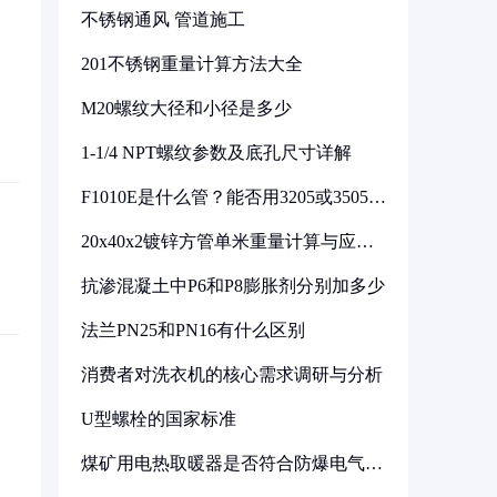
不锈钢通风 管道施工
201不锈钢重量计算方法大全
M20螺纹大径和小径是多少
1-1/4 NPT螺纹参数及底孔尺寸详解
F1010E是什么管？能否用3205或3505代
换
20x40x2镀锌方管单米重量计算与应用
分析
抗渗混凝土中P6和P8膨胀剂分别加多少
法兰PN25和PN16有什么区别
消费者对洗衣机的核心需求调研与分析
U型螺栓的国家标准
煤矿用电热取暖器是否符合防爆电气设
备标准