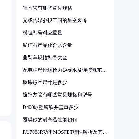
铝方管有哪些常见规格
光线传媒参投三国的星空爆冷
横担型号对应重量
锰矿石产品化合水含量
曲臂车规格型号大全
配电柜母排螺栓力矩要求及连接规范详
解
膨胀螺丝尺寸是多少
镀锌方管有哪些常见规格和型号
D400球墨铸铁井盖重多少
覆膜砂的耐高温性能如何
RU7088R功率MOSFET特性解析及其在
可调电源设计中的实践