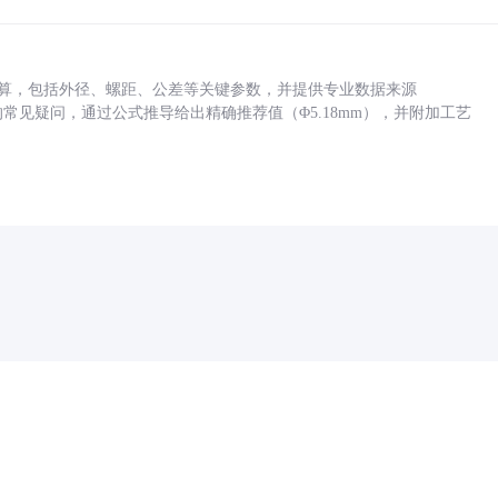
底孔计算，包括外径、螺距、公差等关键参数，并提供专业数据来源
孔尺寸的常见疑问，通过公式推导给出精确推荐值（Φ5.18mm），并附加工艺
药品医疗器械网络信息服务备案(京)网药械信息备字（2021）第00159号
京ICP证030173号
京公网安备11000002000001号