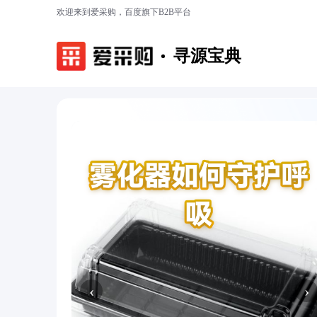
欢迎来到爱采购，百度旗下B2B平台
寻源宝典
‹
›