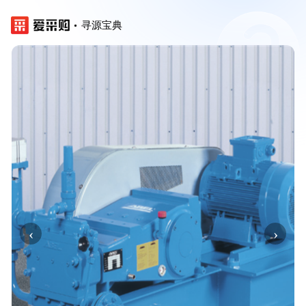
寻源宝典
‹
›