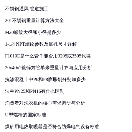
实践
不锈钢通风 管道施工
201不锈钢重量计算方法大全
M20螺纹大径和小径是多少
1-1/4 NPT螺纹参数及底孔尺寸详解
F1010E是什么管？能否用3205或3505代换
20x40x2镀锌方管单米重量计算与应用分析
抗渗混凝土中P6和P8膨胀剂分别加多少
法兰PN25和PN16有什么区别
消费者对洗衣机的核心需求调研与分析
U型螺栓的国家标准
煤矿用电热取暖器是否符合防爆电气设备标准