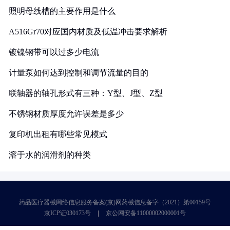
照明母线槽的主要作用是什么
A516Gr70对应国内材质及低温冲击要求解析
镀镍钢带可以过多少电流
计量泵如何达到控制和调节流量的目的
联轴器的轴孔形式有三种：Y型、J型、Z型
不锈钢材质厚度允许误差是多少
复印机出租有哪些常见模式
溶于水的润滑剂的种类
药品医疗器械网络信息服务备案(京)网药械信息备字（2021）第00159号
京ICP证030173号
京公网安备11000002000001号