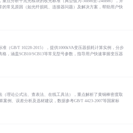
点分析千兆光模块的收光标准（典型值为-3dBm至-24dBm），并
常的常见原因（如光纤损耗、连接器问题）及解决方案，帮助用户快
/T 10228-2015），提供1000kVA变压器损耗计算实例，分步
，涵盖SCB10/SCB13等常见型号参数，指导用户快速掌握变压器
法（理论公式法、查表法、在线工具法），重点解析了黄铜棒密度取
计算案例、误差分析及选材建议，数据参考GB/T 4423-2007等国家标