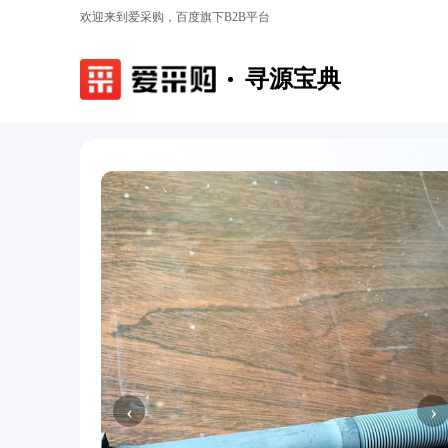
欢迎来到爱采购，百度旗下B2B平台
寻源宝典
‹
›