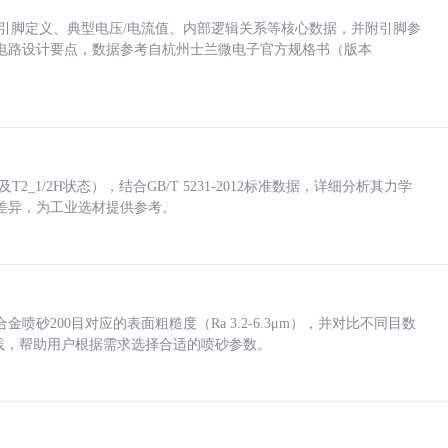
括各引脚定义、典型电压/电流值、内部逻辑关系等核心数据，并附引脚参
电路设计要点，数据参考自杭州士兰微电子官方规格书（版本
_1/2H状态），结合GB/T 5231-2012标准数据，详细分析其力学
差异，为工业选材提供参考。
砂200目对应的表面粗糙度（Ra 3.2-6.3μm），并对比不同目数
业实践，帮助用户根据需求选择合适的喷砂参数。