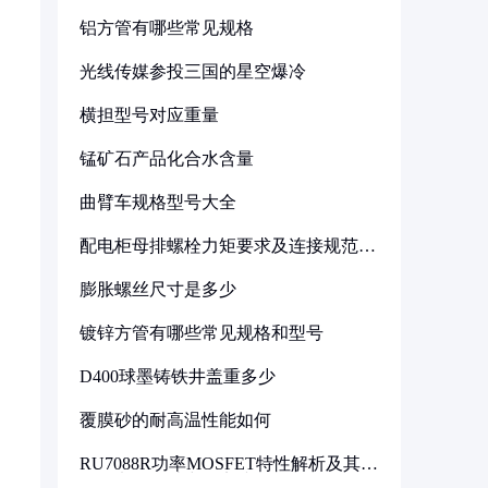
铝方管有哪些常见规格
光线传媒参投三国的星空爆冷
横担型号对应重量
锰矿石产品化合水含量
曲臂车规格型号大全
配电柜母排螺栓力矩要求及连接规范详
解
膨胀螺丝尺寸是多少
镀锌方管有哪些常见规格和型号
D400球墨铸铁井盖重多少
覆膜砂的耐高温性能如何
RU7088R功率MOSFET特性解析及其在
可调电源设计中的实践