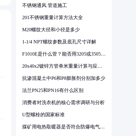
不锈钢通风 管道施工
201不锈钢重量计算方法大全
M20螺纹大径和小径是多少
1-1/4 NPT螺纹参数及底孔尺寸详解
F1010E是什么管？能否用3205或3505代
换
20x40x2镀锌方管单米重量计算与应用
分析
抗渗混凝土中P6和P8膨胀剂分别加多少
法兰PN25和PN16有什么区别
消费者对洗衣机的核心需求调研与分析
U型螺栓的国家标准
煤矿用电热取暖器是否符合防爆电气设
备标准