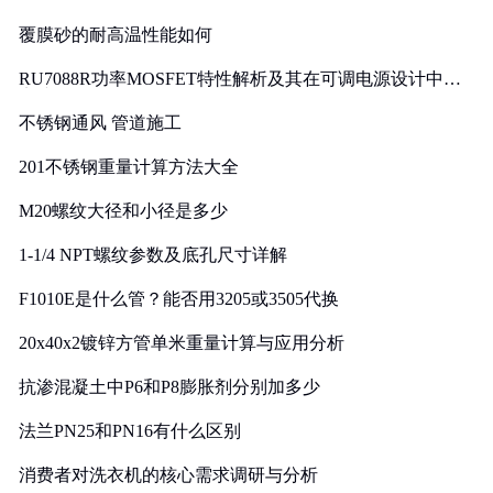
覆膜砂的耐高温性能如何
RU7088R功率MOSFET特性解析及其在可调电源设计中的
实践
不锈钢通风 管道施工
201不锈钢重量计算方法大全
M20螺纹大径和小径是多少
1-1/4 NPT螺纹参数及底孔尺寸详解
F1010E是什么管？能否用3205或3505代换
20x40x2镀锌方管单米重量计算与应用分析
抗渗混凝土中P6和P8膨胀剂分别加多少
法兰PN25和PN16有什么区别
消费者对洗衣机的核心需求调研与分析