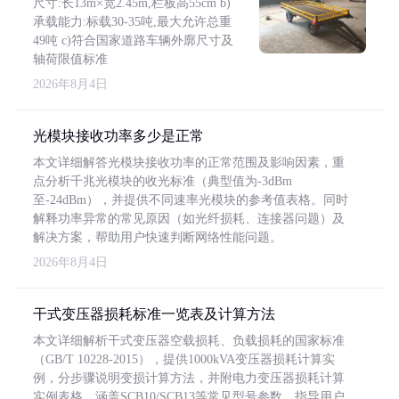
尺寸:长13m×宽2.45m,栏板高55cm b)
承载能力:标载30-35吨,最大允许总重
49吨 c)符合国家道路车辆外廓尺寸及
轴荷限值标准
2026年8月4日
光模块接收功率多少是正常
本文详细解答光模块接收功率的正常范围及影响因素，重
点分析千兆光模块的收光标准（典型值为-3dBm
至-24dBm），并提供不同速率光模块的参考值表格。同时
解释功率异常的常见原因（如光纤损耗、连接器问题）及
解决方案，帮助用户快速判断网络性能问题。
2026年8月4日
干式变压器损耗标准一览表及计算方法
本文详细解析干式变压器空载损耗、负载损耗的国家标准
（GB/T 10228-2015），提供1000kVA变压器损耗计算实
例，分步骤说明变损计算方法，并附电力变压器损耗计算
实例表格，涵盖SCB10/SCB13等常见型号参数，指导用户