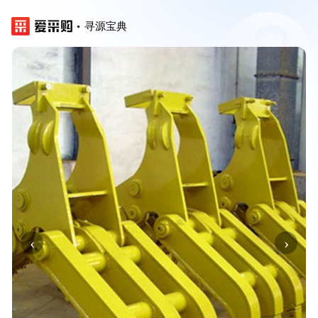
寻源宝典
‹
›