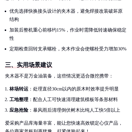
优先选择快换接头设计的夹木器，避免焊接改装破坏原
结构
加装后整机重心前移约15%，作业时需降低转速确保稳定
性
定期检查回转支承螺栓，夹木作业会使螺栓受力增加30%
三、实用场景建议
夹木器不是万金油装备，这些情况更适合微挖携带：
林场转运
：处理直径30cm以内的原木时效率提升明显
工地整理
：配合人工可快速清理建筑模板等条形材料
应急抢险
：暴风雨后清理倒伏树木比纯人工快5倍以上
爱采购产品库海量丰富，能让您快速高效锁定心仪产品，
各位商家老板别再犹豫，赶紧体验起来！