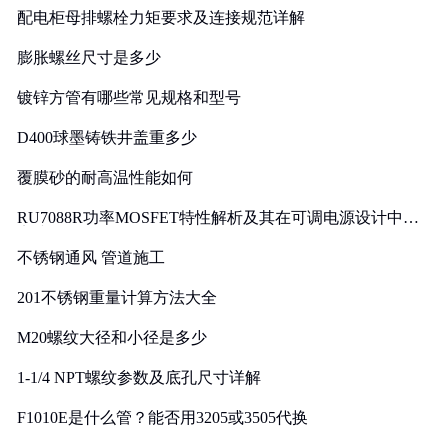
配电柜母排螺栓力矩要求及连接规范详解
膨胀螺丝尺寸是多少
镀锌方管有哪些常见规格和型号
D400球墨铸铁井盖重多少
覆膜砂的耐高温性能如何
RU7088R功率MOSFET特性解析及其在可调电源设计中的
实践
不锈钢通风 管道施工
201不锈钢重量计算方法大全
M20螺纹大径和小径是多少
1-1/4 NPT螺纹参数及底孔尺寸详解
F1010E是什么管？能否用3205或3505代换