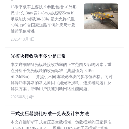
13米平板车主要技术参数包括: a)外形
尺寸:长13m×宽2.45m,栏板高55cm b)
承载能力:标载30-35吨,最大允许总重
49吨 c)符合国家道路车辆外廓尺寸及
轴荷限值标准
2026年8月4日
光模块接收功率多少是正常
本文详细解答光模块接收功率的正常范围及影响因素，重
点分析千兆光模块的收光标准（典型值为-3dBm
至-24dBm），并提供不同速率光模块的参考值表格。同时
解释功率异常的常见原因（如光纤损耗、连接器问题）及
解决方案，帮助用户快速判断网络性能问题。
2026年8月4日
干式变压器损耗标准一览表及计算方法
本文详细解析干式变压器空载损耗、负载损耗的国家标准
（GB/T 10228-2015），提供1000kVA变压器损耗计算实