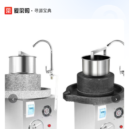
寻源宝典
‹
›