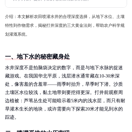
介绍：
本文解析农田喷灌水井的合理深度选择，从地下水位、土壤
特性到作物需求，揭秘打井深度的三大黄金法则，帮助农户科学规
划灌溉系统。
一、地下水的秘密藏身处
水井深度不是拍脑袋决定的数字，而是与地下水脉的捉迷
藏游戏。在我国华北平原，浅层潜水通常藏在10-30米深
处，像害羞的含羞草——雨季时抬升，旱季时下潜。沙质
土壤区水位较浅，黏土地带则要挖得更深。打井前观察周
边植被：芦苇丛生处可能暗示着5米内的浅水层，而只有耐
旱灌木生长的地块，或许需要向下探索20米才能见到水的
踪迹。