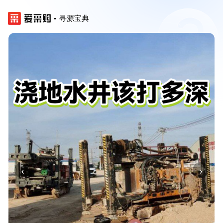
寻源宝典
‹
›