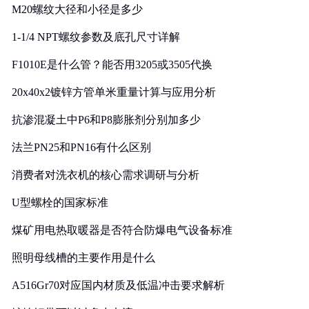
M20螺纹大径和小径是多少
1-1/4 NPT螺纹参数及底孔尺寸详解
F1010E是什么管？能否用3205或3505代换
20x40x2镀锌方管单米重量计算与应用分析
抗渗混凝土中P6和P8膨胀剂分别加多少
法兰PN25和PN16有什么区别
消费者对洗衣机的核心需求调研与分析
U型螺栓的国家标准
煤矿用电热取暖器是否符合防爆电气设备标准
照明母线槽的主要作用是什么
A516Gr70对应国内材质及低温冲击要求解析