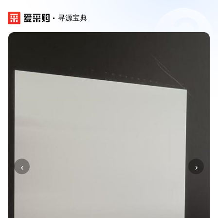
寻源宝典
‹
›