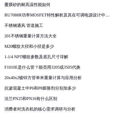
覆膜砂的耐高温性能如何
RU7088R功率MOSFET特性解析及其在可调电源设计中的
实践
不锈钢通风 管道施工
201不锈钢重量计算方法大全
M20螺纹大径和小径是多少
1-1/4 NPT螺纹参数及底孔尺寸详解
F1010E是什么管？能否用3205或3505代换
20x40x2镀锌方管单米重量计算与应用分析
抗渗混凝土中P6和P8膨胀剂分别加多少
法兰PN25和PN16有什么区别
消费者对洗衣机的核心需求调研与分析