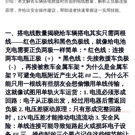
介绍：
本文解答车辆搭电救援时所需的电线数量，解析正负极连接
原理，并给出安全操作建议，帮助读者快速掌握这一实用技能。
一、搭电线数量揭晓给车辆搭电其实只需两根
线——红色正极线和黑色负极线，就像给电池
充电需要正负两极一样简单：* 红色线：连接
两车电瓶正极（+） * 黑色线：先接救援车负极
（-），再接被救车金属车架 * 为什么是金属车
架？可避免电瓶附近产生火花 ## 二、为什么不
能只用一根线有些朋友会想偷懒用单线传输，
这就像试图用单轨火车运货：1.
电流必须形成
回路
：电子从正极出发，经过用电器后需返回
负极 2.
电压差驱动原理
：只有形成完整回路
时，12V电压差才能推动电流流动 3.
安全风
险
：单线连接可能导致短路起火或损坏电子设
备 ## 三、操作时的三个要点记住这些细节能让