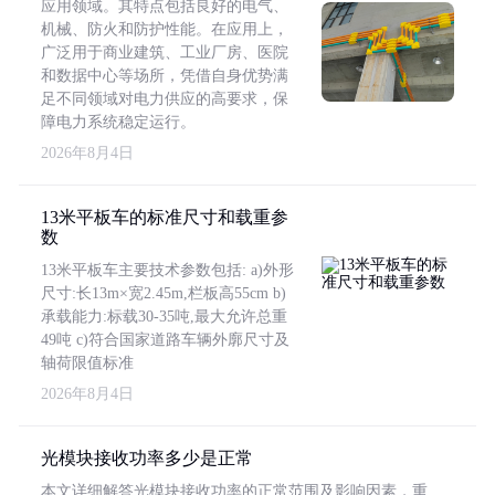
应用领域。其特点包括良好的电气、
机械、防火和防护性能。在应用上，
广泛用于商业建筑、工业厂房、医院
和数据中心等场所，凭借自身优势满
足不同领域对电力供应的高要求，保
障电力系统稳定运行。
2026年8月4日
13米平板车的标准尺寸和载重参
数
13米平板车主要技术参数包括: a)外形
尺寸:长13m×宽2.45m,栏板高55cm b)
承载能力:标载30-35吨,最大允许总重
49吨 c)符合国家道路车辆外廓尺寸及
轴荷限值标准
2026年8月4日
光模块接收功率多少是正常
本文详细解答光模块接收功率的正常范围及影响因素，重