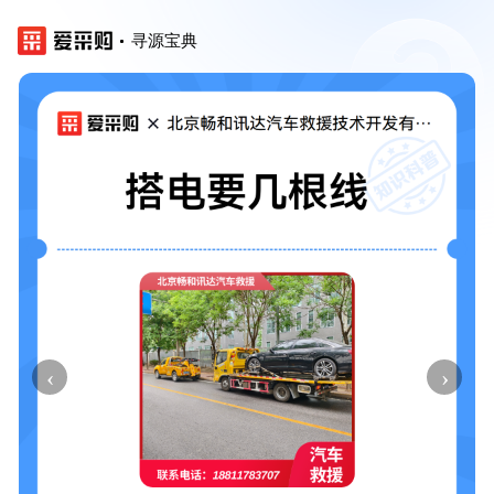
寻源宝典
‹
›