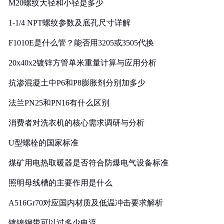
M20螺纹大径和小径是多少
1-1/4 NPT螺纹参数及底孔尺寸详解
F1010E是什么管？能否用3205或3505代换
20x40x2镀锌方管单米重量计算与应用分析
抗渗混凝土中P6和P8膨胀剂分别加多少
法兰PN25和PN16有什么区别
消费者对洗衣机的核心需求调研与分析
U型螺栓的国家标准
煤矿用电热取暖器是否符合防爆电气设备标准
照明母线槽的主要作用是什么
A516Gr70对应国内材质及低温冲击要求解析
镀镍钢带可以过多少电流