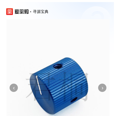
寻源宝典
‹
›