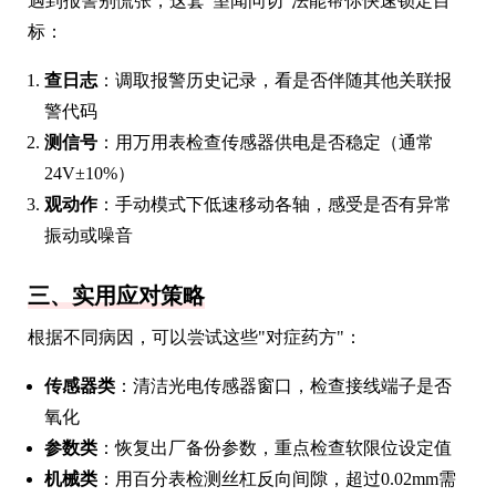
遇到报警别慌张，这套"望闻问切"法能帮你快速锁定目
标：
查日志
：调取报警历史记录，看是否伴随其他关联报
警代码
测信号
：用万用表检查传感器供电是否稳定（通常
24V±10%）
观动作
：手动模式下低速移动各轴，感受是否有异常
振动或噪音
三、实用应对策略
根据不同病因，可以尝试这些"对症药方"：
传感器类
：清洁光电传感器窗口，检查接线端子是否
氧化
参数类
：恢复出厂备份参数，重点检查软限位设定值
机械类
：用百分表检测丝杠反向间隙，超过0.02mm需